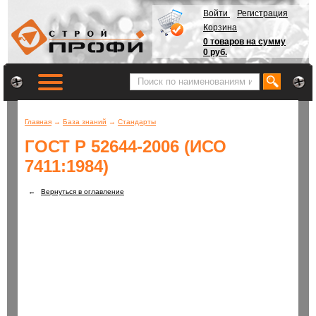
Войти
Регистрация
Корзина
0 товаров на сумму
0 руб.
Главная
→
База знаний
→
Стандарты
ГОСТ Р 52644-2006 (ИСО
7411:1984)
←
Вернуться в оглавление