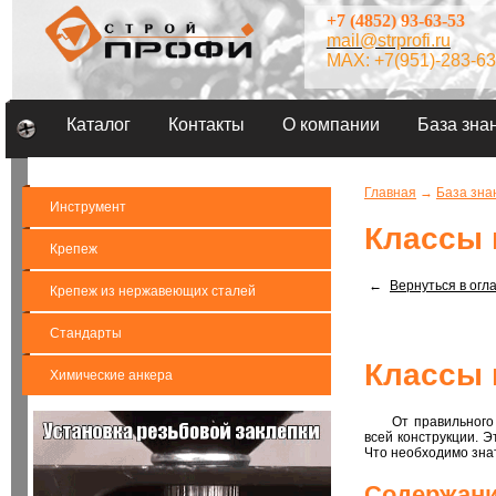
+7 (4852) 93-63-53
mail@strprofi.ru
MAX: +7(951)-283-63
Каталог
Контакты
О компании
База зна
Главная
→
База зна
Инструмент
Классы 
Крепеж
←
Вернуться в огл
Крепеж из нержавеющих сталей
Стандарты
Классы 
Химические анкера
От правильного
всей конструкции. Э
Что необходимо зна
Содержани