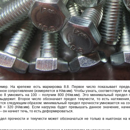
имер. На крепеже есть маркировка 8.8. Первое число показывает пред
ое сопротивление (измеряется в Н/кв.мм). Чтобы узнать, соответствует ли
мо 8 умножить на 100 – получим 800 (Н/кв.мм). Это минимальный предел 
выдержит. Второе число обозначает предел текучести, то есть натяжения
тся следующим образом: минимальный предел прочности умножается на соо
,8 = 320 (Н/кв.мм). Если нагрузка будет превышать данное значение, на
– он начнет течь, то есть деформироваться.
едел прочности и текучести может обозначаться не только в ньютонах на к