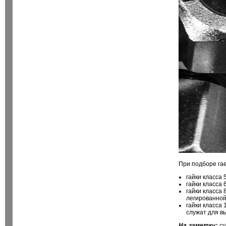
При подборе га
гайки класса 
гайки класса 
гайки класса
легированной
гайки класса 
служат для в
На заметку:
су