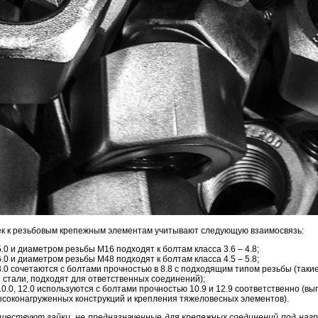
ек к резьбовым крепежным элементам учитывают следующую взаимосвязь:
5.0 и диаметром резьбы М16 подходят к болтам класса 3.6 – 4.8;
6.0 и диаметром резьбы М48 подходят к болтам класса 4.5 – 5.8;
 8.0 сочетаются с болтами прочностью в 8.8 с подходящим типом резьбы (так
 стали, подходят для ответственных соединений);
10.0, 12.0 используются с болтами прочностью 10.9 и 12.9 соответственно (в
ысоконагруженных конструкций и крепления тяжеловесных элементов).
ществуют гайки, не предназначенные для крепежных соединений под нагру