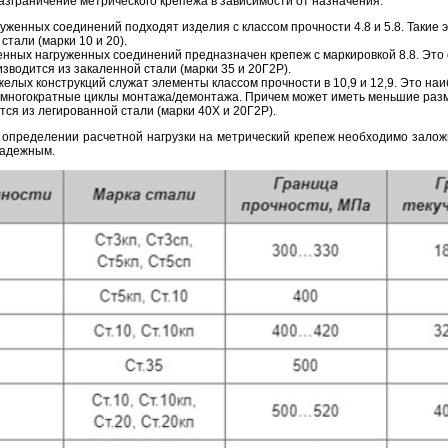
азграничение метрического крепежа в зависимости от назначения.
уженных соединений подходят изделия с классом прочности 4.8 и 5.8. Такие
стали (марки 10 и 20).
енных нагруженных соединений предназначен крепеж с маркировкой 8.8. Это
зводится из закаленной стали (марки 35 и 20Г2Р).
желых конструкций служат элементы классом прочности в 10,9 и 12,9. Это на
многократные циклы монтажа/демонтажа. Причем может иметь меньшие разме
тся из легированной стали (марки 40Х и 20Г2Р).
и определении расчетной нагрузки на метрический крепеж необходимо залож
надежным.