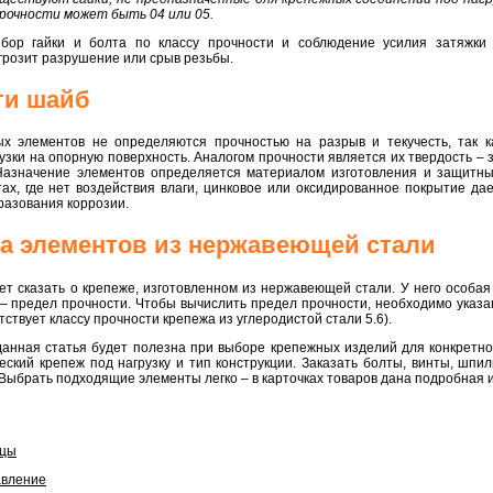
прочности может быть 04 или 05.
бор гайки и болта по классу прочности и соблюдение усилия затяжки 
грозит разрушение или срыв резьбы.
ти шайб
х элементов не определяются прочностью на разрыв и текучесть, так к
узки на опорную поверхность. Аналогом прочности является их твердость – 
Назначение элементов определяется материалом изготовления и защитн
ах, где нет воздействия влаги, цинковое или оксидированное покрытие да
разования коррозии.
а элементов из нержавеющей стали
т сказать о крепеже, изготовленном из нержавеющей стали. У него особая 
0 – предел прочности. Чтобы вычислить предел прочности, необходимо указа
тствует классу прочности крепежа из углеродистой стали 5.6).
данная статья будет полезна при выборе крепежных изделий для конкретно
еский крепеж под нагрузку и тип конструкции. Заказать болты, винты, шпи
 Выбрать подходящие элементы легко – в карточках товаров дана подробная 
ицы
авление