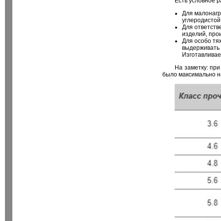
Есть условное р
Для малонагр
углеродистой 
Для ответств
изделий, прои
Для особо тя
выдерживать 
Изготавливае
На заметку: пр
было максимально 