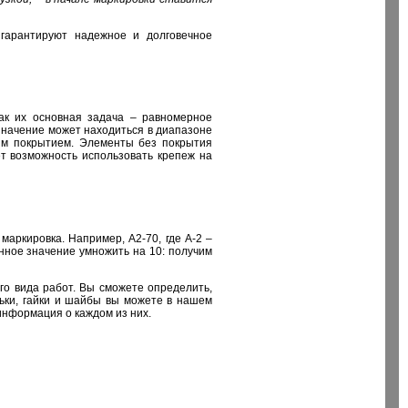
гарантируют надежное и долговечное
ак их основная задача – равномерное
значение может находиться в диапазоне
ым покрытием. Элементы без покрытия
ет возможность использовать крепеж на
маркировка. Например, А2-70, где А-2 –
нное значение умножить на 10: получим
го вида работ. Вы сможете определить,
льки, гайки и шайбы вы можете в нашем
информация о каждом из них.