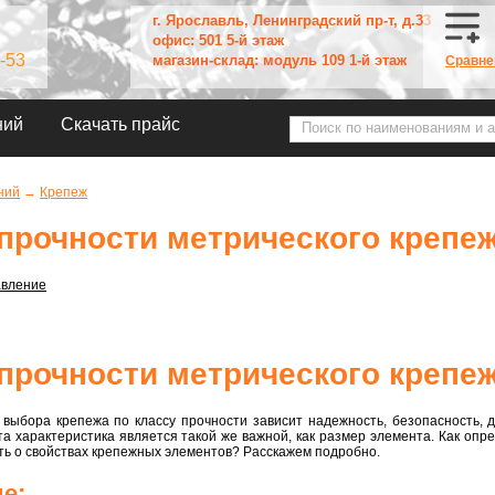
г. Ярославль, Ленинградский пр-т, д.33
офис: 501 5-й этаж
-53
магазин-склад: модуль 109 1-й этаж
Сравне
ний
Скачать прайс
ний
→
Крепеж
прочности метрического крепе
авление
прочности метрического крепе
 выбора крепежа по классу прочности зависит надежность, безопасность, 
та характеристика является такой же важной, как размер элемента. Как опр
ть о свойствах крепежных элементов? Расскажем подробно.
е: