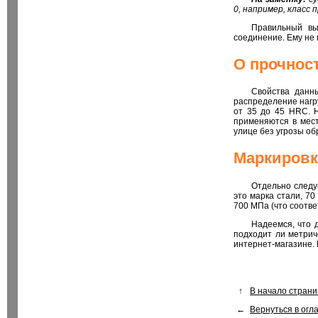
0, например, класс 
Правильный вы
соединение. Ему не 
О прочнос
Свойства данны
распределение нагр
от 35 до 45 HRC. 
применяются в мест
улице без угрозы об
Маркировк
Отдельно следуе
это марка стали, 7
700 МПа (что соотве
Надеемся, что 
подходит ли метрич
интернет-магазине.
↑
В начало стран
←
Вернуться в огл