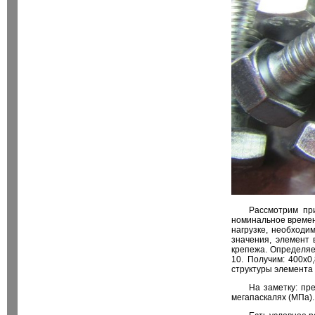
Рассмотрим пр
номинальное временн
нагрузке, необходи
значения, элемент 
крепежа. Определяе
10. Получим: 400х0
структуры элемента 
На заметку: пр
мегапаскалях (МПа).