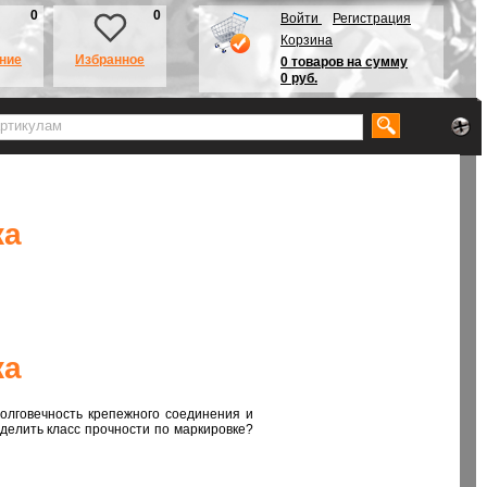
0
0
Войти
Регистрация
Корзина
ние
Избранное
0 товаров на сумму
0 руб.
жа
жа
долговечность крепежного соединения и
еделить класс прочности по маркировке?