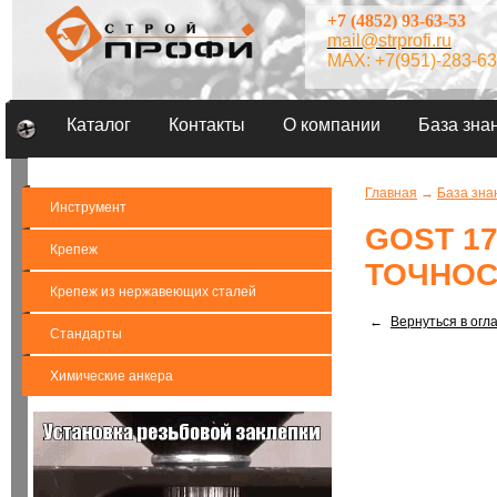
+7 (4852) 93-63-53
mail@strprofi.ru
MAX: +7(951)-283-63
Каталог
Контакты
О компании
База зна
Главная
→
База зна
Инструмент
GOST 1
Крепеж
ТОЧНОС
Крепеж из нержавеющих сталей
←
Вернуться в огл
Стандарты
Химические анкера