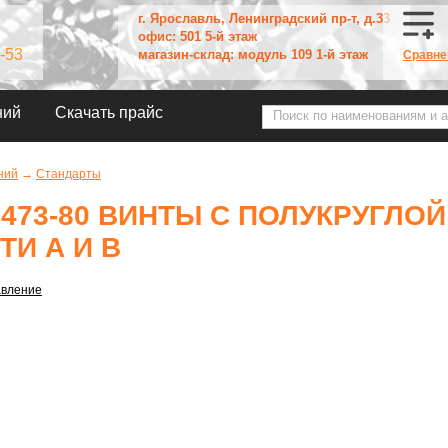
г. Ярославль, Ленинградский пр-т, д.33
офис: 501 5-й этаж
-53
магазин-склад: модуль 109 1-й этаж
Сравне
ний
Скачать прайс
ний
→
Стандарты
7473-80 ВИНТЫ С ПОЛУКРУГЛО
ТИ А И В
авление