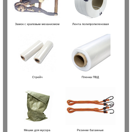
Замок с храповым механизмом
Лента полипропиленовая
Стрейч
Пленка ПВД
Мешки для мусора
Резинки багажные