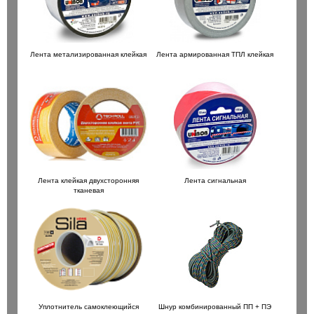
Лента метализированная клейкая
Лента армированная ТПЛ клейкая
Лента клейкая двухсторонняя
Лента сигнальная
00/160 / Trijet
Бур SDS+ 8х 50/110 / Bionic Pro
тканевая
235 ₽
шт
шт
В корзину
В корзин
Уплотнитель самоклеющийся
Шнур комбинированный ПП + ПЭ