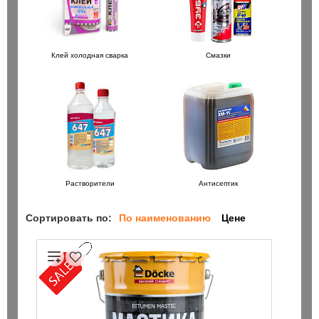
Клей холодная сварка
Смазки
Растворители
Антисептик
Сортировать по:
По наименованию
Цене
/110 / Bionic Pro Heller
Бур SDS+ 8х200/260 / Bionic Pro
150 ₽
шт
шт
В корзину
В корзин