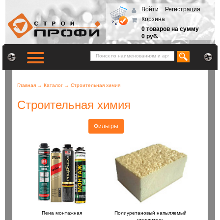
Войти
Регистрация
Корзина
0 товаров на сумму
0 руб.
Главная
→
Каталог
→
Строительная химия
Строительная химия
Фильтры
Пена монтажная
Полиуретановый напыляемый
утеплитель