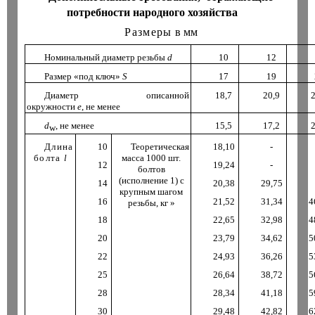
потребности народного хозяйства
Размеры
в мм
Номинальный диаметр резьбы
d
10
12
Размер «под ключ»
S
17
19
Диаметр описанной
18
,
7
20
,
9
окружности
е
,
не менее
d
,
не менее
15
,
5
17
,
2
w
Длина
10
Теоретическая
18
,
10
-
болта
l
масса 1000 шт.
12
19
,
24
-
болтов
(исполнение 1) с
14
20
,
38
29
,
75
крупным шагом
16
21
,
52
31
,
34
4
резьбы
,
кг
»
18
22
,
65
32
,
98
4
20
23
,
79
34
,
62
5
22
24
,
93
36
,
26
5
25
26
,
64
38
,
72
5
28
28
,
34
41
,
18
5
30
29
,
48
42
,
82
6