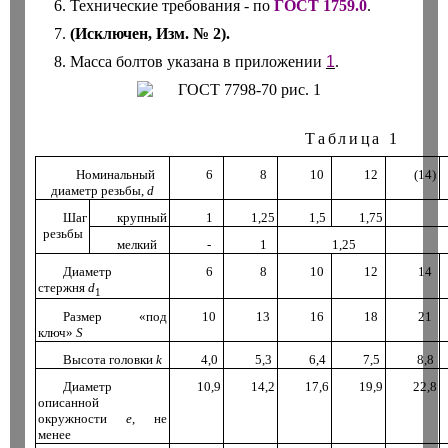
6
. Технические требования - по
ГОСТ 1759.0
.
7.
(Исключен, Изм. № 2).
8. Масса болтов указана в приложении
1
.
Таблица
1
Номинальный
6
8
10
12
(14)
диаметр резьбы
,
d
Шаг
крупный
1
1
,
25
1
,
5
1
,
75
резьбы
мелкий
-
1
1
,
25
Диаметр
6
8
10
12
14
стержня
d
1
Размер «под
10
13
16
18
21
ключ»
S
Высота головки
k
4
,
0
5
,
3
6
,
4
7
,
5
8
,
8
Диаметр
10
,
9
14
,
2
17
,
6
19
,
9
22
,
8
описанной
окружности
е
,
не
менее