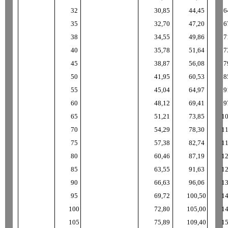
32
30
,
85
44
,
45
6
35
32
,
70
47
,
20
6
38
34
,
55
49
,
86
7
40
35
,
78
51
,
64
7
45
38
,
87
56
,
08
7
50
41
,
95
60
,
53
8
55
45
,
04
64
,
97
9
60
48
,
12
69
,
41
9
65
51
,
21
73
,
85
1
70
54
,
29
78
,
30
1
75
57
,
38
82
,
74
1
80
60
,
46
87
,
19
1
85
63
,
55
91
,
63
1
90
66
,
63
96
,
06
1
95
69
,
72
100
,
50
1
100
72
,
80
105
,
00
1
105
75
,
89
109
,
40
1