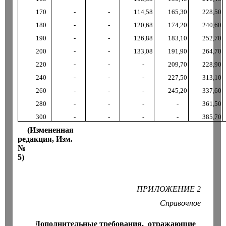
170
-
-
114
,
58
165
,
30
228
,
50
180
-
-
120
,
68
174
,
20
240
,
60
190
-
-
126
,
88
183
,
10
252
,
70
200
-
-
133
,
08
191
,
90
264
,
70
220
-
-
-
209
,
70
228
,
90
240
-
-
-
227
,
50
313
,
10
260
-
-
-
245
,
20
337
,
60
280
-
-
-
-
361
,
50
300
-
-
-
-
385
,
70
(Измененная
редакция
,
Изм.
№
5)
ПРИЛОЖЕНИЕ 2
Справочное
Дополнительные требования
,
отражающие