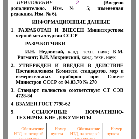
ПРИЛОЖЕНИЕ
2
.
(Введено
дополнительно
,
Изм. № 5
;
измененная
редакция
,
Изм. № 6).
ИНФОРМАЦИОННЫЕ ДАННЫЕ
1. РАЗРАБОТАН И ВНЕСЕН Министерством
черной металлургии СССР
РАЗРАБОТЧИКИ
И.Н. Недовизий,
канд. техн. наук;
Б.М.
Ригмант; В.И. Мокринский,
канд. техн. наук
2. УТВЕРЖДЕН И ВВЕДЕН В ДЕЙСТВИЕ
Постановлением Комитета стандартов, мер и
измерительных приборов при Совете
Министров СССР от 04.03.70 № 270
3. Стандарт полностью соответствует СТ СЭВ
4728-84
4. ВЗАМЕН ГОСТ 7798-62
5. ССЫЛОЧНЫЕ НОРМАТИВНО-
ТЕХНИЧЕСКИЕ ДОКУМЕНТЫ
Обозначение
Номер
Обозначение
Номер
НТД
,
на который
пункта
НТД
,
на который
пункта
дана ссылка
дана ссылка