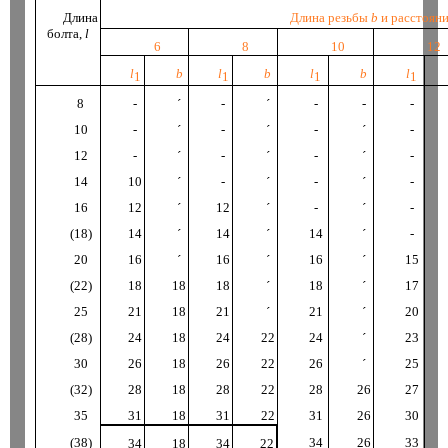
Длина
Длина резьбы
b
и расстояни
болта
,
l
6
8
10
12
l
b
l
b
l
b
l
1
1
1
1
8
-
´
-
´
-
-
-
10
-
´
-
´
-
´
-
12
-
´
-
´
-
´
-
14
10
´
-
´
-
´
-
16
12
´
12
´
-
´
-
(18)
14
´
14
´
14
´
-
20
16
´
16
´
16
´
15
(22)
18
18
18
´
18
´
17
25
21
18
21
´
21
´
20
(28)
24
18
24
22
24
´
23
30
26
18
26
22
26
´
25
(32)
28
18
28
22
28
26
27
35
31
18
31
22
31
26
30
(38)
34
26
33
34
18
34
22