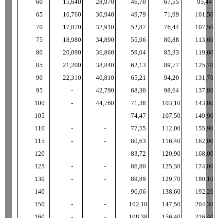
60
15
,
640
28
,
970
46
,
70
67
,
55
95
,
44
65
16
,
760
30
,
940
49
,
79
71
,
99
101
,
50
70
17
,
870
32
,
910
52
,
87
76
,
44
107
,
50
75
18
,
980
34
,
890
55
,
96
80
,
88
113
,
60
80
20
,
090
36
,
860
59
,
04
85
,
33
119
,
60
85
21
,
200
38
,
840
62
,
13
89
,
77
125
,
70
90
22
,
310
40
,
810
65
,
21
94
,
20
131
,
70
95
-
42
,
790
68
,
30
98
,
64
137
,
80
100
-
44
,
760
71
,
38
103
,
10
143
,
80
105
-
-
74
,
47
107
,
50
149
,
90
110
-
-
77
,
55
112
,
00
155
,
90
115
-
-
80
,
63
116
,
40
162
,
00
120
-
-
83
,
72
120
,
90
168
,
00
125
-
-
86
,
80
125
,
30
174
,
00
130
-
-
89
,
89
129
,
70
180
,
10
140
-
-
96
,
06
138
,
60
192
,
20
150
-
-
102
,
18
147
,
50
204
,
30
160
-
-
108
,
38
156
,
40
216
,
40