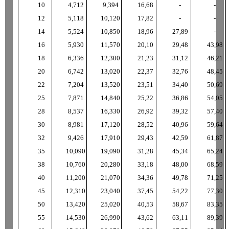
10
4
,
712
9
,
394
16
,
68
-
-
12
5
,
118
10
,
120
17
,
82
-
-
14
5
,
524
10
,
850
18
,
96
27
,
89
-
16
5
,
930
11
,
570
20
,
10
29
,
48
43
,
98
18
6
,
336
12
,
300
21
,
23
31
,
12
46
,
21
20
6
,
742
13
,
020
22
,
37
32
,
76
48
,
45
22
7
,
204
13
,
520
23
,
51
34
,
40
50
,
69
25
7
,
871
14
,
840
25
,
22
36
,
86
54
,
05
28
8
,
537
16
,
330
26
,
92
39
,
32
57
,
40
30
8
,
981
17
,
120
28
,
52
40
,
96
59
,
64
32
9
,
426
17
,
910
29
,
43
42
,
59
61
,
87
35
10
,
090
19
,
090
31
,
28
45
,
34
65
,
24
38
10
,
760
20
,
280
33
,
18
48
,
00
68
,
59
40
11
,
200
21
,
070
34
,
36
49
,
78
71
,
25
45
12
,
310
23
,
040
37
,
45
54
,
22
77
,
30
50
13
,
420
25
,
020
40
,
53
58
,
67
83
,
35
55
14
,
530
26
,
990
43
,
62
63
,
11
89
,
39