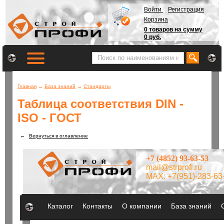
Войти
Регистрация
Корзина
0 товаров на сумму
0 руб.
Главная
→
База знаний
→
Стандарты
Таблица соответствия DIN -
ISO - ГОСТ
←
Вернуться в оглавление