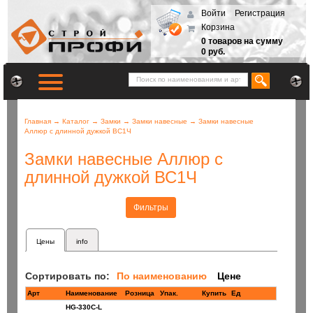
Войти
Регистрация
Корзина
0 товаров на сумму
0 руб.
Главная
→
Каталог
→
Замки
→
Замки навесные
→
Замки навесные
Аллюр с длинной дужкой ВС1Ч
Замки навесные Аллюр с
длинной дужкой ВС1Ч
Фильтры
Цены
info
Сортировать по:
По наименованию
Цене
Арт
Наименование
Розница
Купить
Ед
HG-330C-L