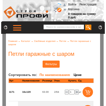
Войти
Регистрация
Корзина
0 товаров на сумму
0 руб.
Главная
→
Каталог
→
Скобяные изделия
→
Петли
→
Петли гаражные с
шаром
Петли гаражные с шаром
Фильтры
Сортировать по:
По наименованию
Цене
Арт
Наименование
Розница
Купить
Ед
1171
16х120
63.00
2/64
шт