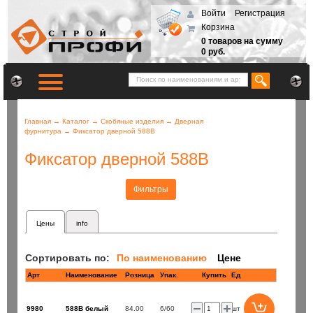
Войти
Регистрация
Корзина
0 товаров на сумму
0 руб.
Главная
→
Каталог
→
Скобяные изделия
→
Дверная
фурнитура
→
Фиксатор дверной 588В
Фиксатор дверной 588В
Фильтры
Цены
info
Сортировать по:
По наименованию
Цене
Арт
Наименование
Розница
Купить
Ед
9980
588В белый
84.00
6/60
шт