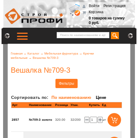
Войти
Регистрация
Корзина
0 товаров на сумму
0 руб.
Главная
→
Каталог
→
Мебельная фурнитура
→
Крючки
мебельные
→
Вешалка №709-3
Вешалка №709-3
Фильтры
Сортировать по:
По наименованию
Цене
Арт
Наименование
Розница
Купить
Ед
2857
№709-3 золото
320.00
32/200
шт