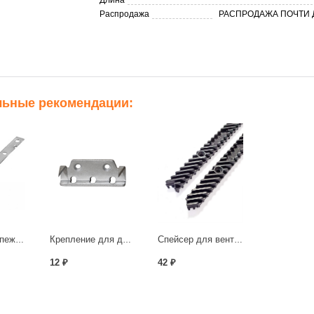
Длина
Распродажа
РАСПРОДАЖА ПОЧТИ
льные рекомендации:
Р
Пластина крепежная для планкена 190х15х2.0 мм
Крепление для доски торцевое толщина 2,0мм
Спейсер для вентиляции «500»
12 ₽
42 ₽