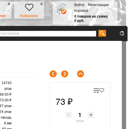
0
0
Войти
Регистрация
Корзина
ние
Избранное
0 товаров на сумму
0 руб.
14743
упак
68.50 ₽
73 ₽
73.00 ₽
47 упак
 24 упак
-гвоздь
упак
8 мм