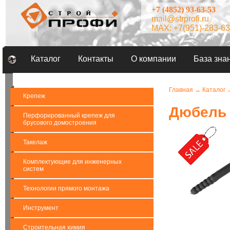
+7 (4852) 93-63-53
mail@strprofi.ru
MAX: +7(951)-283-63
Каталог
Контакты
О компании
База зна
Главная
→
Каталог
Крепеж
Дюбель г
Перфорированный крепеж для
брусового домостроения
Такелаж
Комплектующие для инженерных
систем
Технологии прямого монтажа
Инструмент
Строительная химия