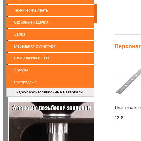
Технические ленты
Скобяные изделия
Замки
Персона
Мебельная фурнитура
Спецодежда и СИЗ
Хомуты
Распродажа
Гидро-пароизоляционные материалы
12 ₽