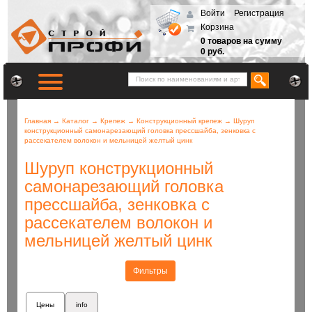
Войти
Регистрация
Корзина
0 товаров на сумму
0 руб.
Главная
→
Каталог
→
Крепеж
→
Конструкционный крепеж
→
Шуруп
конструкционный самонарезающий головка прессшайба, зенковка с
рассекателем волокон и мельницей желтый цинк
Шуруп конструкционный
самонарезающий головка
прессшайба, зенковка с
рассекателем волокон и
мельницей желтый цинк
Фильтры
Цены
info