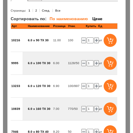
Страницы:
1
2
След.
Все
Сортировать по:
По наименованию
Цене
Арт
Наименование
Розница
Купить
Ед
10216
6.0 x 90 TX 30
11.00
100
шт
9995
6.0 x 100 TX 30
6.00
1128/50
шт
13233
6.0 x 120 TX 30
6.90
100/997
шт
10839
6.0 x 160 TX 30
7.00
770/50
шт
7946
8.0 x 80 TX 40
9.20
50
шт