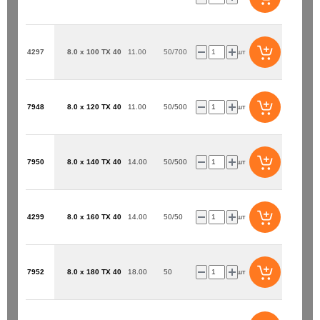
4297
8.0 x 100 TX 40
11.00
50/700
шт
7948
8.0 x 120 TX 40
11.00
50/500
шт
00/160 / Trijet
Бур SDS+ 8х 50/110 / Bionic Pro
235 ₽
7950
8.0 x 140 TX 40
14.00
50/500
шт
шт
шт
В корзину
В корзин
4299
8.0 x 160 TX 40
14.00
50/50
шт
7952
8.0 x 180 TX 40
18.00
50
шт