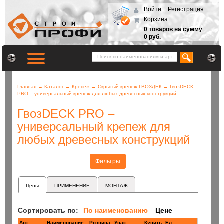
Войти
Регистрация
Корзина
0 товаров на сумму
0 руб.
Главная
→
Каталог
→
Крепеж
→
Скрытый крепеж ГВОЗДЕК
→
ГвозDECK
PRO – универсальный крепеж для любых древесных конструкций
ГвозDECK PRO –
универсальный крепеж для
любых древесных конструкций
Фильтры
Цены
ПРИМЕНЕНИЕ
МОНТАЖ
Сортировать по:
По наименованию
Цене
Арт
Наименование
Розница
Купить
Ед