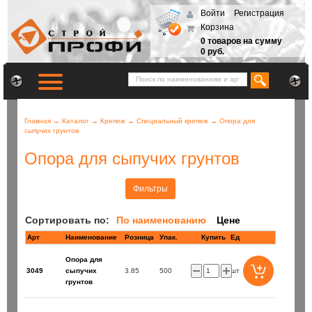
Войти
Регистрация
Корзина
0 товаров на сумму
0 руб.
Главная
→
Каталог
→
Крепеж
→
Специальный крепеж
→
Опора для
сыпучих грунтов
Опора для сыпучих грунтов
Фильтры
Сортировать по:
По наименованию
Цене
Арт
Наименование
Розница
Купить
Ед
Опора для
3049
сыпучих
3.85
500
шт
грунтов