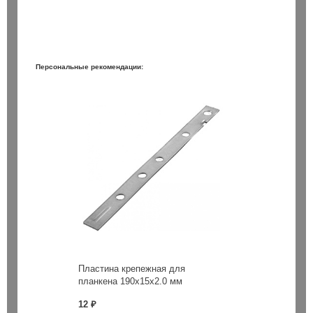
Персональные рекомендации:
/110 / Bionic Pro Heller
Бур SDS+ 8х200/260 / Bionic Pro
150 ₽
шт
шт
В корзину
В корзин
Пластина крепежная для
планкена 190х15х2.0 мм
12 ₽