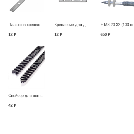
Пластина крепежная для планкена 190х15х2.0 мм
Крепление для доски торцевое толщина 2,0мм
F-M8-
12 ₽
12 ₽
650 ₽
Спейсер для вентиляции «500»
42 ₽