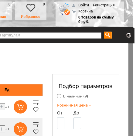
0
0
Войти
Регистрация
Корзина
ние
Избранное
0 товаров на сумму
0 руб.
Подбор параметров
Ед
В наличии (
9
)
Розничная цена
шт
От
До
шт