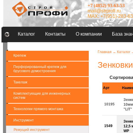
+7 (4852) 93-63-53
mail@strprofi.ru
MAX: +7(951)-283-63
Каталог
Контакты
О компании
База зна
Главная
→
Каталог
Крепеж
Зенковки
Перфорированный крепеж для
брусового домостроения
Сортирова
Такелаж
Арт
Наиме
Комплектующие для инженерных
систем
Зенк
10195
10мм 
Технологии прямого монтажа
"LIT"
Инструмент
Зенк
1549
12,5 
Режущий инструмент
WP