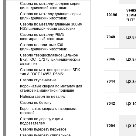
Сверла по металлу средняя серия
цилиндрический хвостовик
Зенк
Сверла по металлу длинная серия
10196
13мм 
цилиндрический хвостовик
"LIT"
Сверла по металлу длинные 300мм
HSS цилиндрический хвостовик
Сверла по металлу Р6М5
7048
ЦХ 8.
шестигранный хвостовик
Сверла монолитные К30
цилиндрический хвостовик
Сверло твердосплавное цельное
7046
ВК8, ГОСТ 17275: цилиндрический
ЦХ 8.
хвостовик
Сверло по мет. центровочное БПК
тип А ГОСТ 14952, Р6М5:
Сверла ступенчатые
7044
ЦХ 8.
Корончатые сверла по металлу для
станков на магнитной подошве
Наборы сверл по металлу
Сверла по бетону
7042
ЦХ 10
Корончатые сверла с твердоспл.
крошкой
Сверло по дереву с ц/х и
подрезателем
7054
ЦХ 10
Сверло п/дереву перьевое
Сверло п/дереву спиральное