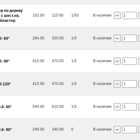
ер по дереву
102.00
115.00
1/50
В наличии
с шест.хв.
 блистер
284.00
320.00
1/3
В наличии
0- 60°
415.00
470.00
1/3
В наличии
0- 90°
415.00
470.00
1/3
В наличии
0-120°
РАСПРОДАЖА
Р
540.00
610.00
1/3
В наличии
.0- 60°
299.00
340.00
0
В наличии
.0- 90°