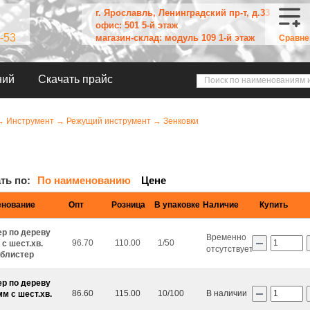
г. Ярославль, Ленинградский пр-т, д.33
офис: 501 5-й этаж
-53
магазин-склад: модуль 109 1-й этаж
Сравне
ний
Скачать прайс
→
Инструмент
→
Режущий инструмент
→
Зенковки
ть по:
По наименованию
Цене
нование
Опт
Розница
В упаковке
Наличие
Купить
ер по дереву
Временно
96.70
110.00
1/50
с шест.хв.
отсутствует
 блистер
ер по дереву
86.60
115.00
10/100
В наличии
мм с шест.хв.