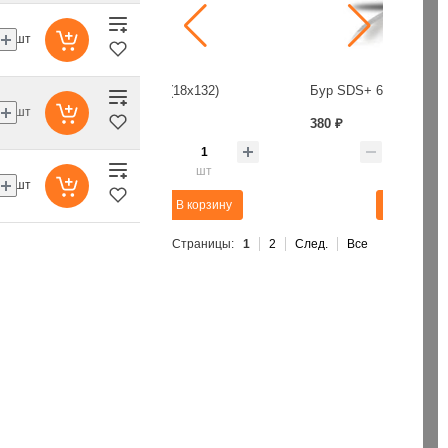
шт
8/20 (18х132)
Бур SDS+ 6.0х100/160 / Trijet
шт
380 ₽
235 ₽
шт
шт
шт
В корзину
В корзину
Страницы:
1
2
След.
Все