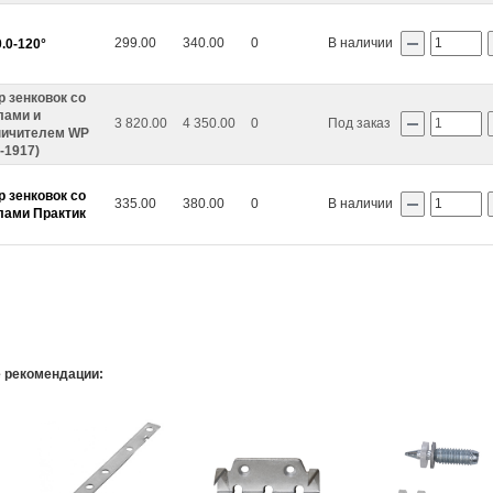
299.00
340.00
0
В наличии
.0-120°
р зенковок со
SZ-B 1
Пена монт. проф. 70л/ 875мл/1001гр. лето Penosil Gunfoam 195
лами и
3 820.00
4 350.00
0
Под заказ
ничителем WP
540 ₽
195 ₽
-1917)
шт
р зенковок со
335.00
380.00
0
В наличии
лами Практик
В корзину
 рекомендации: