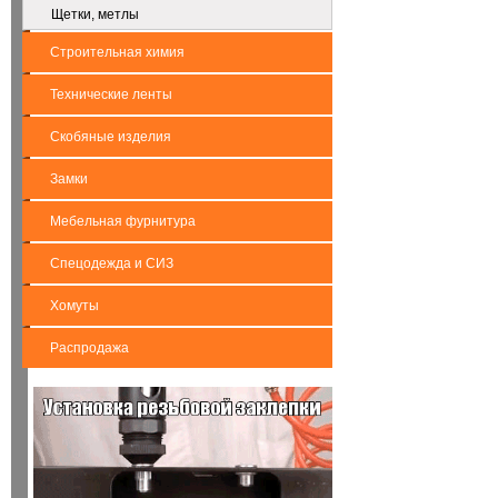
Щетки, метлы
Строительная химия
Технические ленты
Скобяные изделия
Замки
Мебельная фурнитура
Спецодежда и СИЗ
Хомуты
Распродажа