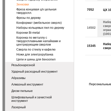
Зенковки
Фреза концевая ц/х цельная
7052
ЦХ 10
твердоспл.
Фрезы по дереву
Набо
Конформат (мебельное сверло)
свер
Наборы кольцевых пил по дереву
14502
огра
Коронки Bi-metal
(1001
Коронка по металлу с
твердосплавными напайками и
Набо
центрирующим сверлом
15345
свер
Сверла по стеклу и кафелю
Ножи для электрорубанка
Цепи и шины для бензопил
Резьбонарезной
Ударный расходный инструмент
Абразивы
Персональные
Алмазный инструмент
Диски пильные
Шлифовальный и зачистной
инструмент
Лазерный