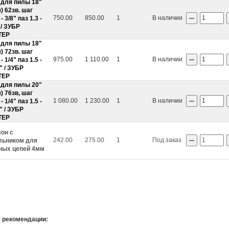
 для пилы 18"
) 62зв. шаг
750.00
850.00
1
В наличии
- 3/8" паз 1.3 -
 / ЗУБР
ТЕР
 для пилы 18"
) 72зв. шаг
975.00
1 110.00
1
В наличии
- 1/4" паз 1.5 -
" / ЗУБР
ТЕР
 для пилы 20"
) 76зв, шаг
1 080.00
1 230.00
1
В наличии
- 1/4" паз 1.5 -
" / ЗУБР
ТЕР
он с
242.00
275.00
1
Под заказ
льником для
ных цепей 4мм
 рекомендации: