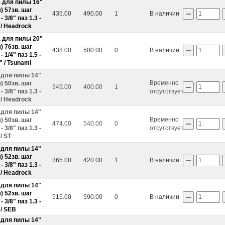
 для пилы 16"
) 57зв. шаг
435.00
490.00
1
В наличии
- 3/8" паз 1.3 -
 / Headrock
 для пилы 20"
) 76зв. шаг
438.00
500.00
0
В наличии
- 1/4" паз 1.5 -
" / Tsunami
 для пилы 14"
Временно
) 50зв. шаг
349.00
400.00
1
- 3/8" паз 1.3 -
отсутствует
 / Headrock
 для пилы 14"
Временно
) 50зв. шаг
SZ-B 1
Пена монт. проф. 70л/ 875мл/1001гр. лето Penosil Gunfoam 195
474.00
540.00
0
- 3/8" паз 1.3 -
отсутствует
 / ST
540 ₽
195 ₽
 для пилы 14"
) 52зв. шаг
365.00
420.00
1
В наличии
шт
- 3/8" паз 1.3 -
 / Headrock
В корзину
 для пилы 14"
) 52зв. шаг
515.00
590.00
0
В наличии
- 3/8" паз 1.3 -
 / SEB
 для пилы 14"