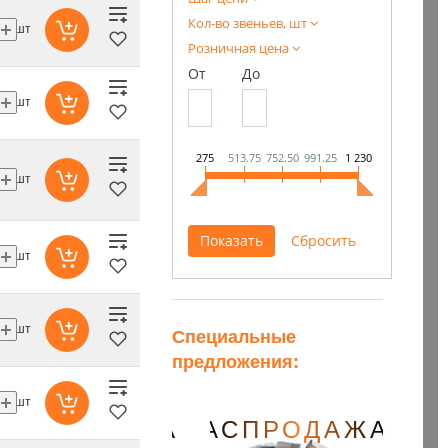
Кол-во звеньев, шт
шт
Розничная цена
От
До
шт
275
513.75
752.50
991.25
1 230
шт
шт
шт
Специальные
предложения:
шт
АСПРОДАЖА
РАСПРОДАЖА
РА