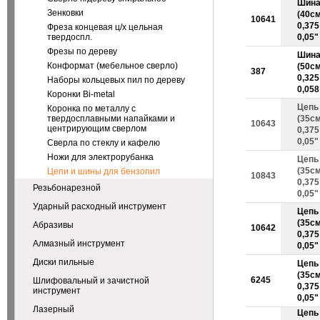
Шина
Зенковки
(40см
10641
0,375 
Фреза концевая ц/х цельная
твердоспл.
0,05"
Фрезы по дереву
Шина
Конформат (мебельное сверло)
(50см
387
0,325 
Наборы кольцевых пил по дереву
0,058
Коронки Bi-metal
Цепь
Коронка по металлу с
твердосплавными напайками и
(35см
10643
центрирующим сверлом
0,375 
0,05"
Сверла по стеклу и кафелю
Ножи для электрорубанка
Цепь
(35см
Цепи и шины для бензопил
10843
0,375 
Резьбонарезной
0,05"
Ударный расходный инструмент
Цепь
(35см
Абразивы
10642
0,375 
Алмазный инструмент
0,05"
Диски пильные
Цепь
(35см
6245
Шлифовальный и зачистной
0,375 
инструмент
0,05"
Лазерный
Цепь