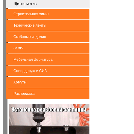
Щетки, метлы
Строительная химия
Технические ленты
Скобяные изделия
Замки
Мебельная фурнитура
Спецодежда и СИЗ
Хомуты
Распродажа