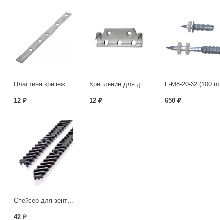
Пластина крепежная для планкена 190х15х2.0 мм
Крепление для доски торцевое толщина 2,0мм
F-M8-
12 ₽
12 ₽
650 ₽
Спейсер для вентиляции «500»
42 ₽