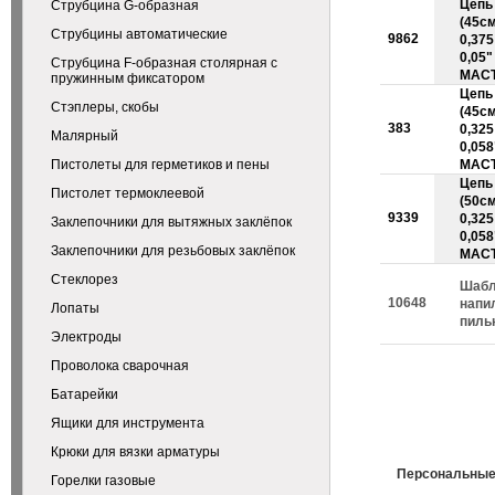
Цепь
Струбцина G-образная
(45см
Струбцины автоматические
9862
0,375 
0,05"
Струбцина F-образная столярная с
МАС
пружинным фиксатором
Цепь
Стэплеры, скобы
(45см
383
0,325 
Малярный
0,058
Пистолеты для герметиков и пены
МАС
Цепь
Пистолет термоклеевой
(50см
9339
0,325 
Заклепочники для вытяжных заклёпок
0,058
Заклепочники для резьбовых заклёпок
МАС
Стеклорез
Шабл
10648
напи
Лопаты
пиль
Электроды
Проволока сварочная
Батарейки
Ящики для инструмента
Крюки для вязки арматуры
Персональные
Горелки газовые