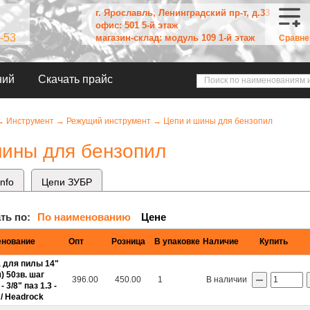
г. Ярославль, Ленинградский пр-т, д.33
офис: 501 5-й этаж
-53
магазин-склад: модуль 109 1-й этаж
Сравне
ний
Скачать прайс
→
Инструмент
→
Режущий инструмент
→
Цепи и шины для бензопил
шины для бензопил
info
Цепи ЗУБР
ть по:
По наименованию
Цене
нование
Опт
Розница
В упаковке
Наличие
Купить
 для пилы 14"
) 50зв. шаг
396.00
450.00
1
В наличии
- 3/8" паз 1.3 -
 / Headrock