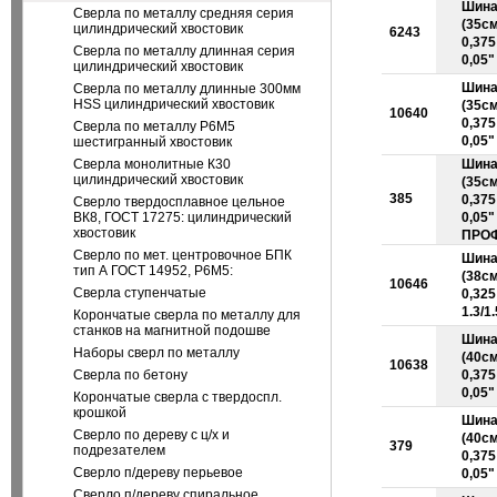
Шина
Сверла по металлу средняя серия
(35см
цилиндрический хвостовик
6243
0,375 
Сверла по металлу длинная серия
0,05"
цилиндрический хвостовик
Шина
Сверла по металлу длинные 300мм
HSS цилиндрический хвостовик
(35см
10640
0,375 
Сверла по металлу Р6М5
0,05"
шестигранный хвостовик
Сверла монолитные К30
Шина
цилиндрический хвостовик
(35см
385
0,375 
Сверло твердосплавное цельное
ВК8, ГОСТ 17275: цилиндрический
0,05"
хвостовик
ПРО
Сверло по мет. центровочное БПК
Шина
тип А ГОСТ 14952, Р6М5:
(38см
10646
Сверла ступенчатые
0,325
1.3/1
Корончатые сверла по металлу для
станков на магнитной подошве
Шина
Наборы сверл по металлу
(40см
10638
Сверла по бетону
0,375 
0,05"
Корончатые сверла с твердоспл.
крошкой
Шина
Сверло по дереву с ц/х и
(40см
379
подрезателем
0,375 
Сверло п/дереву перьевое
0,05
Сверло п/дереву спиральное