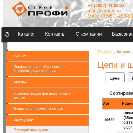
+7 (4852) 93-63-53
mail@strprofi.ru
MAX: +7(951)-283-63
Каталог
Контакты
О компании
База зна
Главная
→
Каталог
Крепеж
Цепи и 
Перфорированный крепеж для
брусового домостроения
Цены
Такелаж
Сортирова
Комплектующие для инженерных
систем
Арт
Наиме
Технологии прямого монтажа
Шина
(35см
10639
Инструмент
0,375 
0,05"
Режущий инструмент