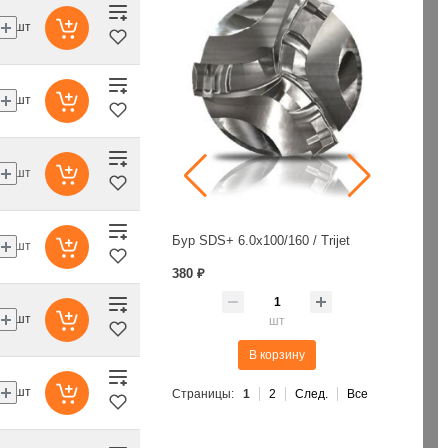
шт
шт
шт
8/20 (18х132)
Бур SDS+ 6.0х100/160 / Trijet
шт
380 ₽
235 ₽
шт
шт
шт
В корзину
В корзину
шт
Страницы:
1
2
След.
Все