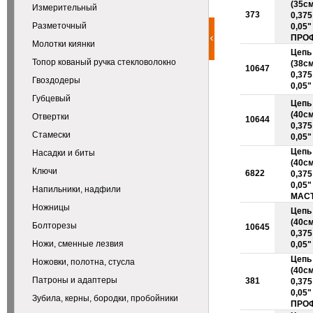
(35см
Измерительный
373
0,375 
Разметочный
0,05
ПРО
Молотки киянки
Цепь
Топор кованый ручка стекловолокно
(38см
10647
0,375 
Гвоздодеры
0,05"
Губцевый
Цепь
(40см
Отвертки
10644
0,375 
Стамески
0,05"
Цепь
Насадки и биты
(40см
Ключи
6822
0,375 
0,05"
Напильники, надфили
МАС
Ножницы
Цепь
(40см
Болторезы
10645
0,375 
Ножи, сменные лезвия
0,05"
Цепь
Ножовки, полотна, стусла
(40см
Патроны и адаптеры
381
0,375 
0,05
Зубила, керны, бородки, пробойники
ПРО