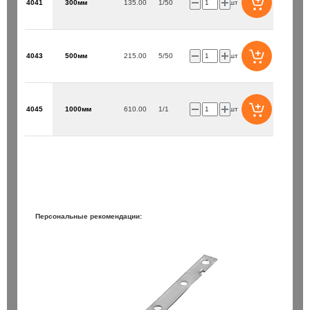
4041
300мм
135.00
1/50
шт
4043
500мм
215.00
5/50
шт
4045
1000мм
610.00
1/1
шт
Персональные рекомендации: