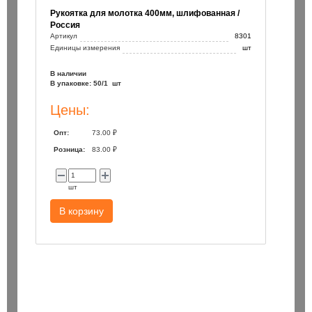
Рукоятка для молотка 400мм, шлифованная /
Россия
Артикул
8301
Единицы измерения
шт
В наличии
В упаковке: 50/1 шт
Цены:
Опт:
73.00 ₽
Розница:
83.00 ₽
шт
В корзину