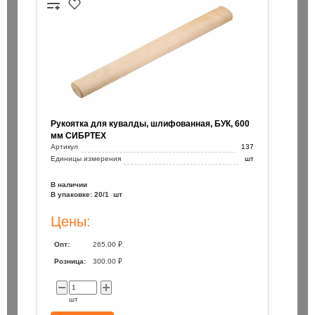
/110 / Bionic Pro Heller
Бур SDS+ 8х200/260 / Bionic Pro
150 ₽
шт
шт
Рукоятка для кувалды, шлифованная, БУК, 600
В корзину
В корзин
мм СИБРТЕХ
Артикул
137
Единицы измерения
шт
В наличии
В упаковке: 20/1 шт
Цены:
Опт:
265.00 ₽
Розница:
300.00 ₽
шт