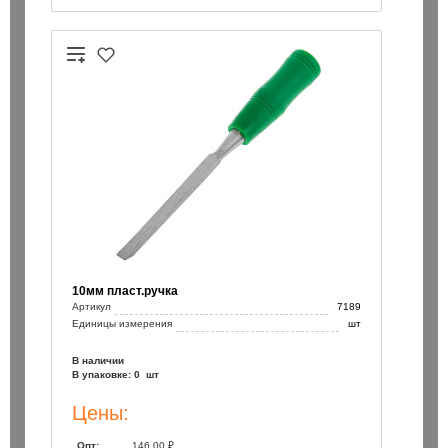
/110 / Bionic Pro Heller
Бур SDS+ 8х200/260 / Bionic Pro
150 ₽
шт
шт
В корзину
В корзин
10мм пласт.ручка
Артикул
7189
Единицы измерения
шт
В наличии
В упаковке: 0 шт
Цены:
Опт:
146.00 ₽