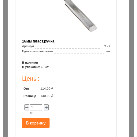
16мм пласт.ручка
Артикул
7197
Единицы измерения
шт
В наличии
В упаковке: 1 шт
Цены:
Опт:
114.00 ₽
Розница:
130.00 ₽
шт
В корзину