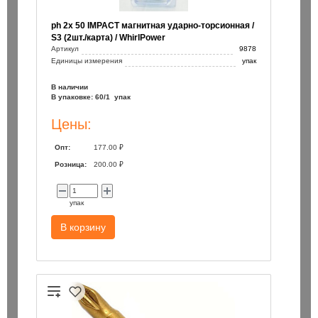
ph 2х 50 IMPACT магнитная ударно-торсионная /
S3 (2шт./карта) / WhirlPower
Артикул
9878
Единицы измерения
упак
В наличии
В упаковке: 60/1 упак
Цены:
Опт:
177.00 ₽
Розница:
200.00 ₽
упак
В корзину