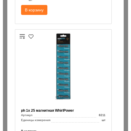
В корзину
/260 / Bionic Pro Heller
Бур SDS+ 12х100/160 / Bionic Pr
165 ₽
шт
шт
В корзину
В корзин
ph 1х 25 магнитная WhirlPower
Артикул
8211
Единицы измерения
шт
В наличии