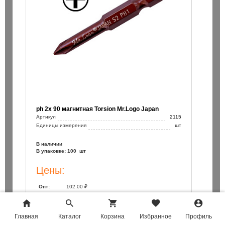
ph 2х 90 магнитная Torsion Mr.Logo Japan
Артикул
2115
Единицы измерения
шт
В наличии
В упаковке: 100 шт
Цены:
Опт:
102.00 ₽
Розница:
105.00 ₽
Главная
Главная
Каталог
Каталог
Корзина
Корзина
Избранное
Избранное
Профиль
Профиль