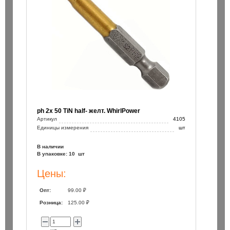
ph 2х 50 TiN half- желт. WhirlPower
Артикул
4105
Единицы измерения
шт
В наличии
В упаковке: 10 шт
Цены:
Опт:
99.00 ₽
Розница:
125.00 ₽