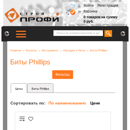
Войти
Регистрация
Корзина
0 товаров на сумму
0 руб.
Главная
→
Каталог
→
Инструмент
→
Насадки и биты
→
Биты Phillips
Биты Phillips
Фильтры
Цены
Биты Phillips
Сортировать по:
По наименованию
Цене