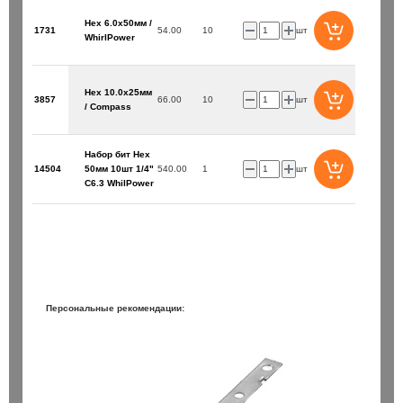
Hex 6.0х50мм /
1731
54.00
10
шт
WhirlPower
Hex 10.0х25мм
3857
66.00
10
шт
/ Compass
Набор бит Hex
14504
50мм 10шт 1/4"
540.00
1
шт
00/160 / Trijet
Бур SDS+ 8х 50/110 / Bionic Pro
C6.3 WhilPower
235 ₽
шт
шт
В корзину
В корзин
Персональные рекомендации: