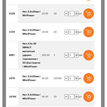
Hex 3.0х25мм /
2129
23.00
20
шт
WirlPower
Hex 4.0х25мм /
1729
23.00
20
шт
WhirlPower
Hex 4.0х 50
IMPACT
магнитная
6897
ударно-
200.00
1
упак
торсионная /
S3 (2шт./карта)
/ WhirlPower
Hex 4.0х50мм /
1479
54.00
10/300
шт
WhirlPower
Hex 5.0х50мм /
10765
54.00
10
шт
WhirlPower