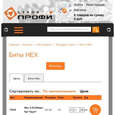
Войти
Регистрация
Корзина
0 товаров на сумму
0 руб.
Главная
→
Каталог
→
Инструмент
→
Насадки и биты
→
Биты HEX
Биты HEX
Фильтры
Цены
Биты Hex
Сортировать по:
По наименованию
Цене
Арт
Наименование
Розница
Купить
Ед
Нех 2.0х25мм /
7010
34.00
10
шт
Taf "Gert"