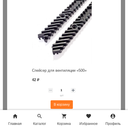
Спейсер для вентиляции «500»
42 ₽
шт
В корзину
Главная
Главная
Каталог
Каталог
Корзина
Корзина
Избранное
Избранное
Профиль
Профиль