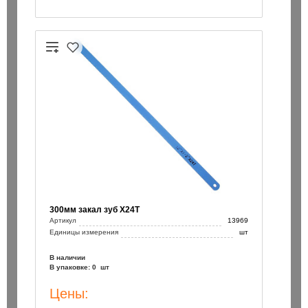
/110 / Bionic Pro Heller
Бур SDS+ 8х200/260 / Bionic Pro
150 ₽
шт
шт
В корзину
В корзин
300мм закал зуб Х24Т
Артикул
13969
Единицы измерения
шт
В наличии
В упаковке: 0 шт
Цены: