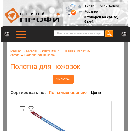
Войти
Регистрация
Корзина
0 товаров на сумму
0 руб.
Главная
→
Каталог
→
Инструмент
→
Ножовки, полотна,
стусла
→
Полотна для ножовок
Полотна для ножовок
Фильтры
Сортировать по:
По наименованию
Цене