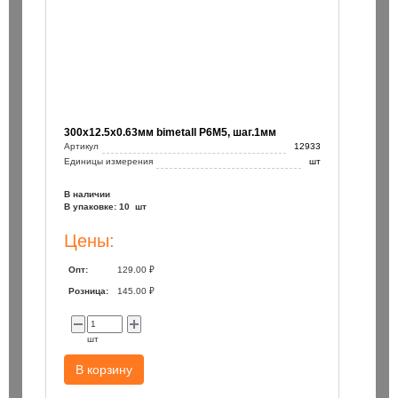
300х12.5х0.63мм bimetall Р6М5, шаг.1мм
Артикул
12933
Единицы измерения
шт
В наличии
В упаковке: 10 шт
Цены:
Опт:
129.00 ₽
Розница:
145.00 ₽
шт
В корзину