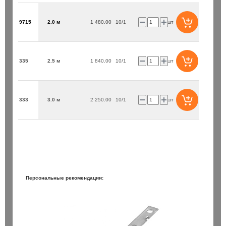
9715
2.0 м
1 480.00
10/1
шт
335
2.5 м
1 840.00
10/1
шт
333
3.0 м
2 250.00
10/1
шт
Персональные рекомендации: