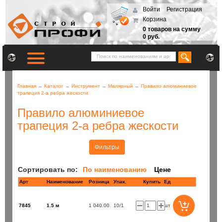
Войти
Регистрация
Корзина
0 товаров на сумму
0 руб.
Главная
→
Каталог
→
Инструмент
→
Малярный
→
Правило алюминиевое
трапеция 2-а ребра жескости
Правило алюминиевое
трапеция 2-а ребра жескости
Фильтры
Сортировать по:
По наименованию
Цене
Арт
Наименование
Розница
Купить
Ед
7845
1.5 м
1 040.00
10/1
шт