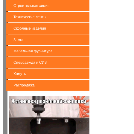
Строительная химия
Технические ленты
Скобяные изделия
Замки
Мебельная фурнитура
Спецодежда и СИЗ
Хомуты
Распродажа