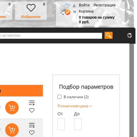
0
0
Войти
Регистрация
Корзина
ние
Избранное
0 товаров на сумму
0 руб.
Подбор параметров
д
В наличии (
2
)
Розничная цена
т
От
До
т