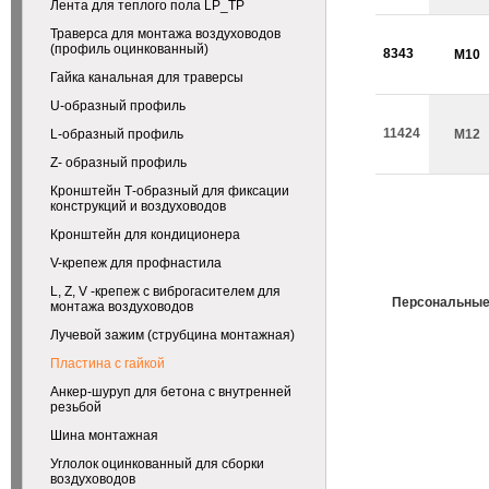
Лента для теплого пола LP_TP
Траверса для монтажа воздуховодов
(профиль оцинкованный)
8343
М10
Гайка канальная для траверсы
U-образный профиль
11424
L-образный профиль
М12
Z- образный профиль
Кронштейн Т-образный для фиксации
конструкций и воздуховодов
Кронштейн для кондиционера
V-крепеж для профнастила
L, Z, V -крепеж с виброгасителем для
Персональные
монтажа воздуховодов
Лучевой зажим (струбцина монтажная)
Пластина с гайкой
Анкер-шуруп для бетона с внутренней
резьбой
Шина монтажная
Углолок оцинкованный для сборки
воздуховодов