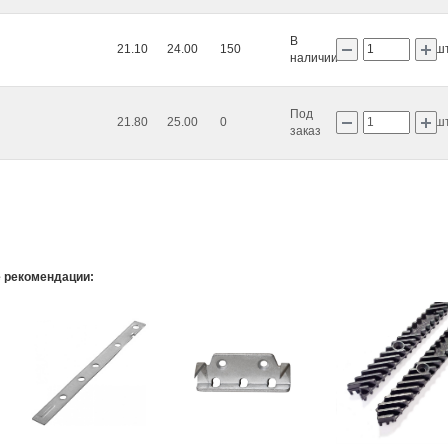
В
21.10
24.00
150
ш
наличии
Под
21.80
25.00
0
ш
заказ
Р
 рекомендации: