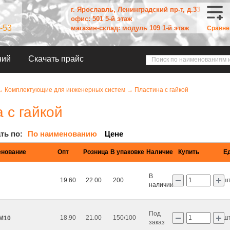
г. Ярославль, Ленинградский пр-т, д.33
офис: 501 5-й этаж
-53
магазин-склад: модуль 109 1-й этаж
Сравне
ний
Скачать прайс
→
Комплектующие для инженерных систем
→
Пластина с гайкой
 с гайкой
ть по:
По наименованию
Цене
нование
Опт
Розница
В упаковке
Наличие
Купить
Е
В
19.60
22.00
200
ш
наличии
Под
18.90
21.00
150/100
ш
 М10
заказ