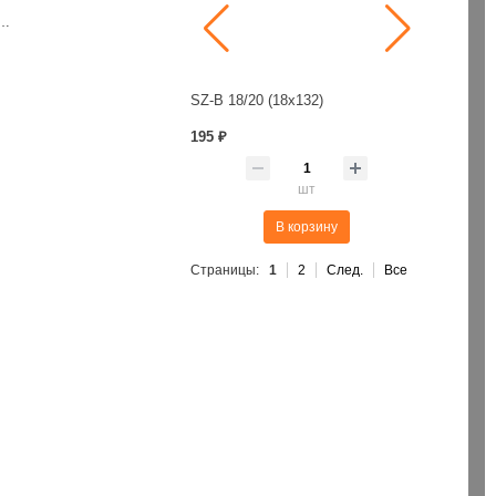
 для вентиляции «500»
SZ-B 18/20 (18х132)
Бур SDS+ 6
Пена монт. проф. 70л/ 875мл/1001гр. лето Penosil Gunfoam 195
195 ₽
380 ₽
шт
шт
В корзину
В корзину
Страницы:
1
2
След.
Все