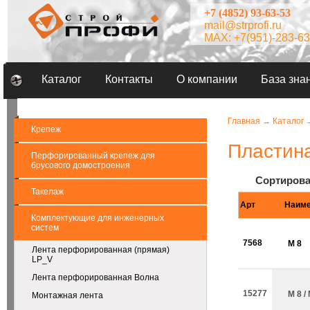
+7 (4852) 93-63-53
mail@strprofi.ru
MAX: +7(951)-283-63
Каталог
Контакты
О компании
База зна
Главная
→
Каталог
Крепеж
Пластина
Перфорированный крепеж для
брусового домостроения
Сортирова
Такелаж
Арт
Наиме
Комплектующие для инженерных
систем
7568
М 8
Лента перфорированная (прямая)
LP_V
Лента перфорированная Волна
15277
М 8 /
Монтажная лента