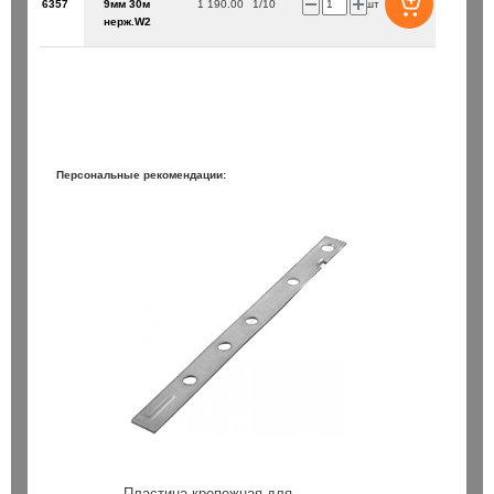
6357
9мм 30м
1 190.00
1/10
шт
нерж.W2
Персональные рекомендации:
Пластина крепежная для