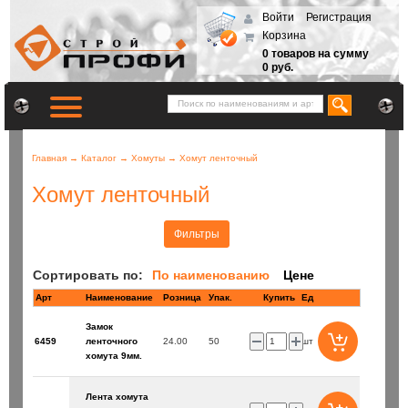
Войти
Регистрация
Корзина
0 товаров на сумму
0 руб.
Главная
→
Каталог
→
Хомуты
→
Хомут ленточный
Хомут ленточный
Фильтры
Сортировать по:
По наименованию
Цене
Арт
Наименование
Розница
Купить
Ед
Замок
6459
ленточного
24.00
50
шт
хомута 9мм.
Лента хомута