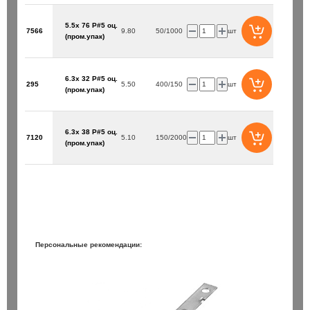
5.5х 76 P#5 оц.
7566
9.80
50/1000
шт
(пром.упак)
6.3х 32 P#5 оц.
295
5.50
400/150
шт
(пром.упак)
6.3х 38 P#5 оц.
7120
5.10
150/2000
шт
(пром.упак)
Персональные рекомендации: