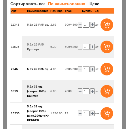
Сортировать по:
По наименованию
Цене
Арт
Наименование
Розница
Купить
Ед
11343
5.5х 25 P#5 оц.
2.65
600/4800
шт
5.5х 25 P#5
11525
5.30
600/4800
шт
Русперт
2545
5.5х 32 P#5 оц.
4.85
250/2600
шт
5.5х 32 оц.
9819
(сверло P#5)
6.00
2600
шт
Daxmer
5.5х 32 оц.
(сверло P#5)
10235
1 230.00
13
упак
(фас.200шт) Kn
KENNER