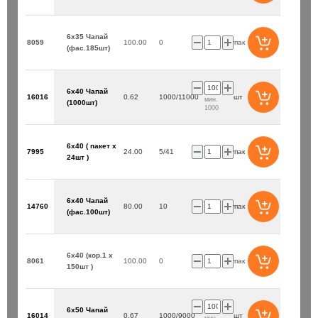
6х35 Чапай
8059
100.00
0
упак
(фас.185шт)
6х40 Чапай
16016
0.62
1000/11000
шт
мин.
(1000шт)
1000
6х40 ( пакет х
7995
24.00
5/41
упак
24шт )
6х40 Чапай
14760
80.00
10
упак
(фас.100шт)
6х40 (кор.1 х
8061
100.00
0
упак
150шт )
6х50 Чапай
16014
0.67
1000/9000
шт