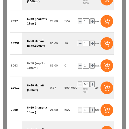
мин.
(1000шт)
1000
6х50 ( пакет х
7997
24.00
5/52
упак
19шт )
6х50 Чапай
14752
85.00
10
упак
(фас.100шт)
6х50 (кор.1 х
8063
81.00
0
упак
110шт )
6х60 Чапай
16012
0.77
500/7000
шт
мин.
(500шт)
500
6х60 ( пакет х
7999
24.00
5/27
упак
18шт )