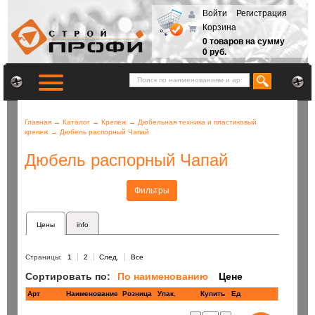
Войти
Регистрация
Корзина
0 товаров на сумму
0 руб.
Главная
→
Каталог
→
Крепеж
→
Дюбельная техника и пластиковый
крепеж
→
Дюбель распорный Чапай
Дюбель распорный Чапай
Фильтры
Цены
info
Страницы:
1
2
След.
Все
Сортировать по:
По наименованию
Цене
Арт
Наименование
Розница
Купить
Ед