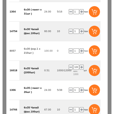
6х30 ( пакет х
1304
24.00
5/16
упак
31шт )
6х30 Чапай
14754
60.00
10
упак
(фас.100шт)
6х30 (кор.1 х
8057
100.00
0
упак
210шт )
6х35 Чапай
16018
0.51
1000/12000
шт
мин.
(1000шт)
1000
6х35 ( пакет х
1306
24.00
5/38
упак
26шт )
6х35 Чапай
14766
67.00
10
упак
(фас.100шт)