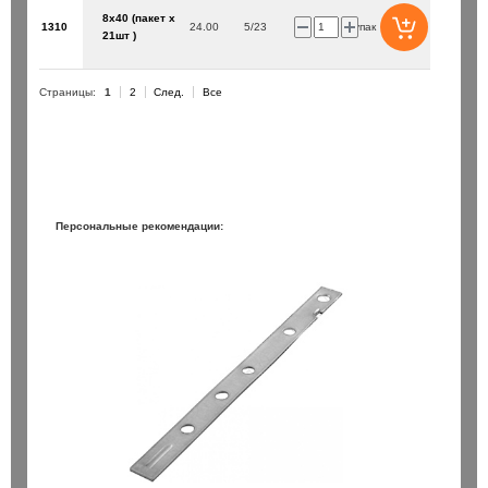
8х40 (пакет х
1310
24.00
5/23
упак
21шт )
Страницы:
1
2
След.
Все
Персональные рекомендации: