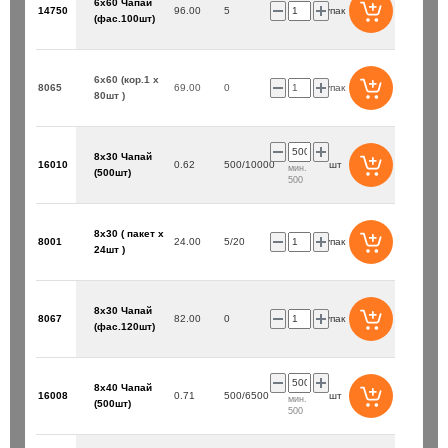
6х60 Чапай
14750
96.00
5
упак
(фас.100шт)
6х60 (кор.1 х
8065
69.00
0
упак
80шт )
8х30 Чапай
16010
0.62
500/10000
шт
мин.
(500шт)
500
8х30 ( пакет х
8001
24.00
5/20
упак
24шт )
8х30 Чапай
8067
82.00
0
упак
(фас.120шт)
8х40 Чапай
16008
0.71
500/6500
шт
мин.
(500шт)
500