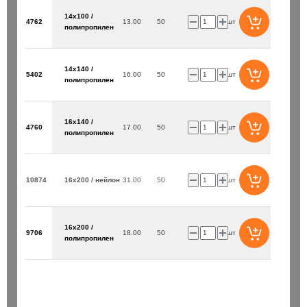
14х100 /
4762
13.00
50
шт
полипропилен
14х140 /
5402
16.00
50
шт
полипропилен
/110 / Bionic Pro Heller
Бур SDS+ 8х200/260 / Bionic Pro
16х140 /
4760
17.00
50
шт
полипропилен
150 ₽
шт
шт
10874
16х200 / нейлон
31.00
50
шт
В корзину
В корзин
16х200 /
9706
18.00
50
шт
полипропилен