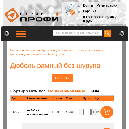
Войти
Регистрация
Корзина
0 товаров на сумму
0 руб.
Главная
→
Каталог
→
Крепеж
→
Дюбельная техника и пластиковый
крепеж
→
Дюбель рамный без шурупа
Дюбель рамный без шурупа
Фильтры
Сортировать по:
По наименованию
Цене
Арт
Наименование
Розница
Купить
Ед
10х140 /
11706
11.00
50/50
шт
полипропилен