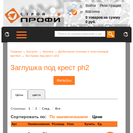
Войти
Регистрация
Корзина
0 товаров на сумму
0 руб.
Главная
→
Каталог
→
Крепеж
→
Дюбельная техника и пластиковый
крепеж
→
Заглушка под крест ph2
Заглушка под крест ph2
Фильтры
Цены
цвета
Страницы:
1
2
След.
Все
Сортировать по:
По наименованию
Цене
Арт
Наименование
Розница
Купить
Ед