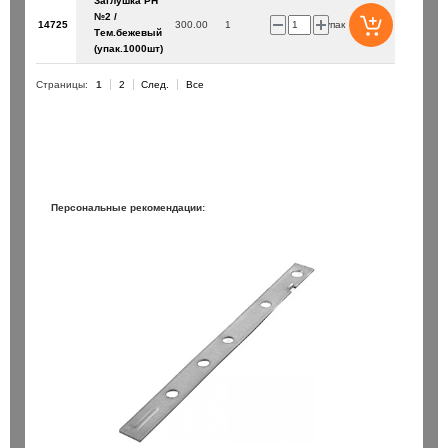
Заглушка PH
№2 /
14725
300.00
1
упак
Тем.бежевый
(упак.1000шт)
Страницы:
1
2
След.
Все
Персональные рекомендации: