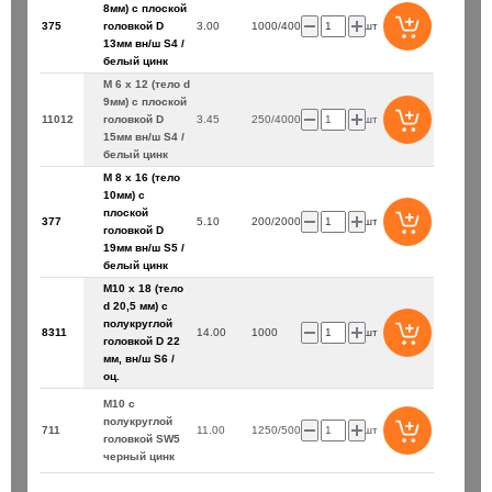
8мм) с плоской
375
головкой D
3.00
1000/4000
шт
13мм вн/ш S4 /
белый цинк
М 6 х 12 (тело d
9мм) с плоской
11012
головкой D
3.45
250/4000
шт
15мм вн/ш S4 /
белый цинк
М 8 х 16 (тело
10мм) с
плоской
377
5.10
200/2000
шт
головкой D
19мм вн/ш S5 /
белый цинк
М10 x 18 (тело
d 20,5 мм) с
полукруглой
8311
14.00
1000
шт
головкой D 22
мм, вн/ш S6 /
оц.
М10 с
полукруглой
711
11.00
1250/500
шт
головкой SW5
черный цинк