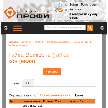
Войти
Регистрация
Корзина
0 товаров на сумму
0 руб.
Главная
→
Каталог
→
Крепеж
→
Мебельный крепеж
→
Гайка Эриксона
(гайка концевая)
Гайка Эриксона (гайка
концевая)
Фильтры
Цены
info
Сортировать по:
По наименованию
Цене
Арт
Наименование
Розница
Купить
Ед
М 6 х 12 (тело d