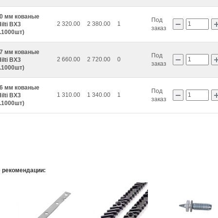
20 мм кованые
Под
2 320.00
2 380.00
1
ilti BX3
заказ
.1000шт)
27 мм кованые
Под
2 660.00
2 720.00
0
ilti BX3
заказ
.1000шт)
36 мм кованые
Под
1 310.00
1 340.00
1
ilti BX3
заказ
.1000шт)
Р
 рекомендации: