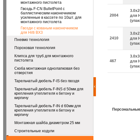
монтажного пистолета
Гвоздь F-CN BulletPoint с
3.0х
баллистическим наконечником
2004
для H
усиленные в кассете по 10шт. для
(упак
монтажного пистолета
Гвозди с кованым наконечником
для Hilti BX3
3.0х
2410
для H
Пневмо технология
(упак
Пороховая технология
Клипса для труб для монтажного
3.0х
пистолета
467
для H
(упак
Скоба монтажная однолапковая без
отверстия
Тарельчатый дюбель F-IS без гвоздя
Тарельчатый дюбель F-INS d 50мм для
крепления утеплителя к бетону и
кирпичу
Тарельчатый дюбель F-IN d 60мм для
Персональные
крепления утеплителя к бетону и
кирпичу
Монтажная шайба диаметром 25 мм
Строительные ходули