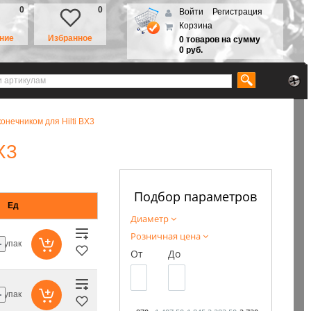
0
0
Войти
Регистрация
Корзина
ние
Избранное
0 товаров на сумму
0 руб.
онечником для Hilti BX3
X3
Подбор параметров
Ед
Диаметр
Розничная цена
упак
От
До
упак