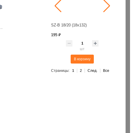
SZ-B 18/20 (18х132)
Бур SDS+ 6
Пена монт. проф. 70л/ 875мл/1001гр. лето Penosil Gunfoam 195
20-32 (100 шт./уп)
195 ₽
380 ₽
шт
шт
В корзину
В корзину
Страницы:
1
2
След.
Все