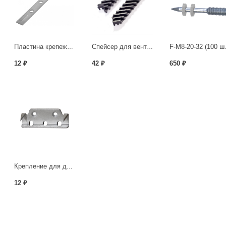
Пластина крепежная для планкена 190х15х2.0 мм
Спейсер для вентиляции «500»
F-M8-
540 ₽
12 ₽
42 ₽
650 ₽
Крепление для доски торцевое толщина 2,0мм
12 ₽