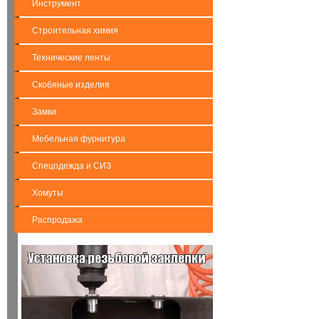
Инструмент
Строительная химия
Технические ленты
Скобяные изделия
Замки
Мебельная фурнитура
Спецодежда и СИЗ
Хомуты
Распродажа