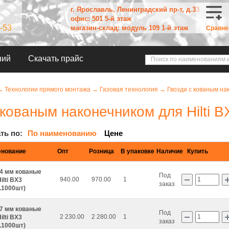
г. Ярославль, Ленинградский пр-т, д.33
офис: 501 5-й этаж
-53
магазин-склад: модуль 109 1-й этаж
Сравне
ний
Скачать прайс
→
Технологии прямого монтажа
→
Газовая технология
→
Гвозди с кованым нак
 кованым наконечником для Hilti B
ть по:
По наименованию
Цене
нование
Опт
Розница
В упаковке
Наличие
Купить
14 мм кованые
Под
940.00
970.00
1
ilti BX3
заказ
.1000шт)
17 мм кованые
Под
2 230.00
2 280.00
1
ilti BX3
заказ
.1000шт)