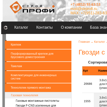
+7 (4852) 93-63-53
mail@strprofi.ru
MAX: +7(951)-283-63
Каталог
Контакты
О компании
База зна
Главная
→
Каталог
Крепеж
Гвозди с
Перфорированный крепеж для
брусового домостроения
Сортирова
Такелаж
Арт
Наиме
Комплектующие для инженерных
систем
3.0х
20686
для H
Технологии прямого монтажа
(упак
Газовая технология
3.0х
Газовые монтажные пистолеты
1555
для H
(упак
Гвозди F-CNS усиленные для