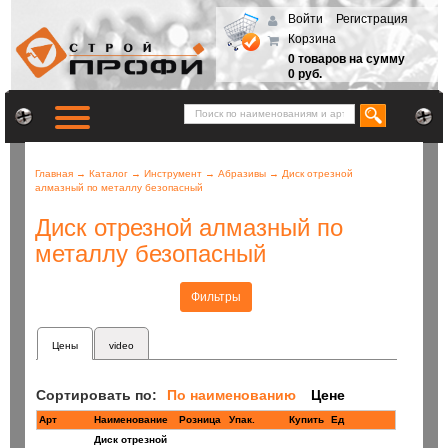
Войти
Регистрация
Корзина
0 товаров на сумму
0 руб.
Главная
→
Каталог
→
Инструмент
→
Абразивы
→
Диск отрезной
алмазный по металлу безопасный
Диск отрезной алмазный по
металлу безопасный
Фильтры
Цены
video
Сортировать по:
По наименованию
Цене
Арт
Наименование
Розница
Купить
Ед
Диск отрезной