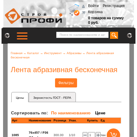
Войти
Регистрация
Корзина
0 товаров на сумму
0 руб.
Главная
→
Каталог
→
Инструмент
→
Абразивы
→
Лента абразивная
бесконечная
Лента абразивная бесконечная
Фильтры
Цены
Зернистость ГОСТ - FEPA
Сортировать по:
По наименованию
Цене
Арт
Наименование
Розница
Купить
Ед
76х457 / P36
1085
300.00
1/10
упак