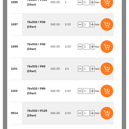
1095
300.00
1
упак
(10шт)
76х533 / P36
1097
340.00
1/10
упак
(10шт)
00/160 / Trijet
Бур SDS+ 8х 50/110 / Bionic Pro
76х533 / P40
1099
340.00
1/10
упак
(10шт)
235 ₽
шт
шт
76х533 / P60
1101
340.00
1/1
упак
(10шт)
В корзину
В корзин
76х533 / P80
1103
340.00
1/10
упак
(10шт)
76х533 / P120
9914
340.00
1/10
упак
(10шт)