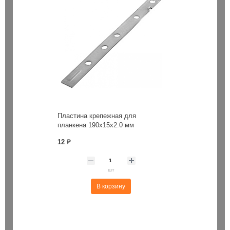
00/450 / Y-CutterErgo
Гвозди д/степлера 10 х 1.27 х 
78 ₽
Пластина крепежная для
планкена 190х15х2.0 мм
шт
упак
12 ₽
В корзину
В корзин
шт
В корзину