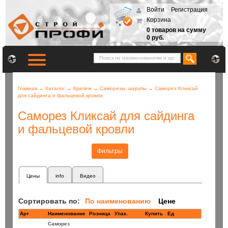
Войти
Регистрация
Корзина
0 товаров на сумму
0 руб.
Главная
→
Каталог
→
Крепеж
→
Саморезы, шурупы
→
Саморез Кликсай
для сайдинга и фальцевой кровли
Саморез Кликсай для сайдинга
и фальцевой кровли
Фильтры
Цены
info
Видео
Сортировать по:
По наименованию
Цене
Арт
Наименование
Розница
Купить
Ед
Саморез