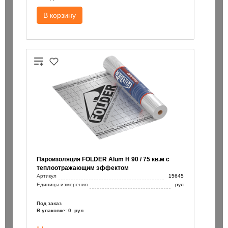
В корзину
/110 / Bionic Pro Heller
Бур SDS+ 8х200/260 / Bionic Pro
150 ₽
шт
шт
Пароизоляция FOLDER Alum H 90 / 75 кв.м с
В корзину
В корзин
теплоотражающим эффектом
Артикул
15645
Единицы измерения
рул
Под заказ
В упаковке: 0 рул