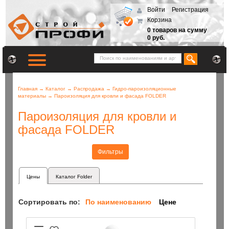
Войти
Регистрация
Корзина
0 товаров на сумму
0 руб.
Главная
→
Каталог
→
Распродажа
→
Гидро-пароизоляционные
материалы
→
Пароизоляция для кровли и фасада FOLDER
Пароизоляция для кровли и
фасада FOLDER
Фильтры
Цены
Каталог Folder
Сортировать по:
По наименованию
Цене