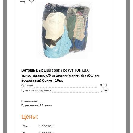
00/160 / Trijet
Бур SDS+ 8х 50/110 / Bionic Pro
235 ₽
шт
шт
В корзину
В корзин
Ветошь Высший сорт. Лоскут ТОНКИХ
трикотажных х/б изделий (майки, футболки,
водолазки) брикет 10кг.
Артикул
9961
Единицы измерения
упак
В наличии
В упаковке: 10 упак
Цены:
Опт:
1 560.00 ₽