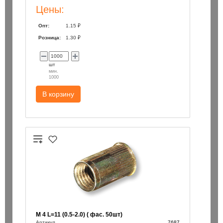
Цены:
Опт:
1.15 ₽
Розница:
1.30 ₽
шт
мин.
1000
В корзину
М 4 L=11 (0.5-2.0) ( фас. 50шт)
Артикул
7687