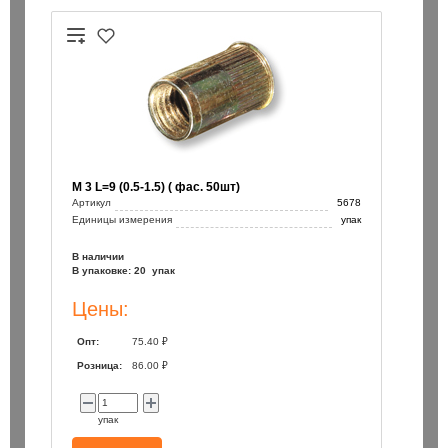
М 3 L=9 (0.5-1.5) ( фас. 50шт)
Артикул
5678
/260 / Bionic Pro Heller
Бур SDS+ 12х100/160 / Bionic Pr
Единицы измерения
упак
165 ₽
В наличии
В упаковке: 20 упак
шт
шт
Цены:
В корзину
В корзин
Опт:
75.40 ₽
Розница:
86.00 ₽
упак