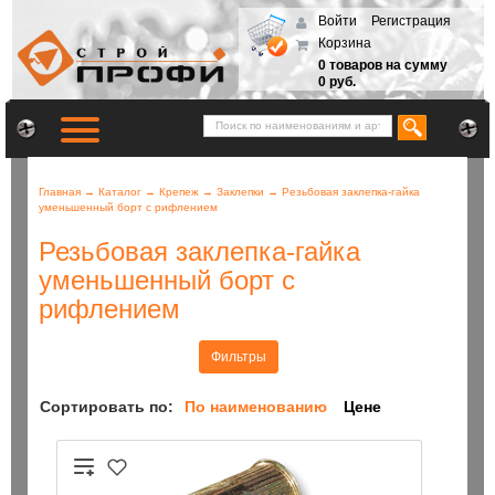
Войти
Регистрация
Корзина
0 товаров на сумму
0 руб.
Главная
→
Каталог
→
Крепеж
→
Заклепки
→
Резьбовая заклепка-гайка
уменьшенный борт с рифлением
Резьбовая заклепка-гайка
уменьшенный борт с
рифлением
Фильтры
Сортировать по:
По наименованию
Цене