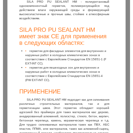
SILA PRO PU SEALANT HM - полиуретановый
однокомпонентный герметик, полимеризующийся под
действием влаги окружающей среды и формирующий
высокоэластичные и прочные швы, стойкие к атмосферным
воздействиям.
SILA PRO PU SEALANT HM
имеет знак СЕ для применения
в следующих областях:
герметик для фасадных элементов для внутренних и
наружных работ в холодных климатических зонах в
соответствии с Европейским Стандартом EN 15651-1 (F
EXT-INT CC).
герметик для пешеходных зон для внутренних и
наружных работ в холодных климатических зонах в
соответствии с Европейским Стандартом EN 15651-4
(PW EXT-INT CC).
ПРИМЕНЕНИЕ
SILA PRO PU SEALANT HM подходит как для склеивания
различных строительных материалов, так и для
герметизации швов. Этот герметик обладает хорошей
адгезией без праймера для таких материалов как: дерево,
анадированный алюминий, полиэстер, стекло, бетон, кирпич,
бетонная черепица, камень, керамическая черепица и т.д.
Для трудно склеиваемых материалов таких как ПВХ, АБС
пластик, ППМА, или материалов, таких как алюминий-сырец,
лакированный металл, необходимо предварительно сделать