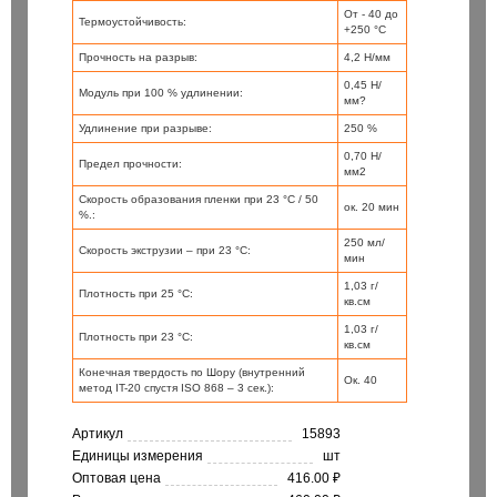
От - 40 до
Термоустойчивость:
+250 °C
Прочность на разрыв:
4,2 Н/мм
0,45 Н/
Модуль при 100 % удлинении:
мм?
Удлинение при разрыве:
250 %
0,70 Н/
Предел прочности:
мм2
Скорость образования пленки при 23 °C / 50
ок. 20 мин
%.:
250 мл/
Скорость экструзии – при 23 °C:
мин
1,03 г/
Плотность при 25 °C:
кв.см
1,03 г/
Плотность при 23 °C:
кв.см
Конечная твердость по Шору (внутренний
Ок. 40
метод IT-20 спустя ISO 868 – 3 сек.):
Артикул
15893
Единицы измерения
шт
Оптовая цена
416.00 ₽