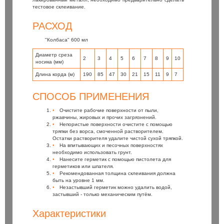
тестовое склеивание.
РАСХОД
"Колбаса" 600 мл
Диаметр среза
2
3
4
5
6
7
8
9
10
носика (мм)
Длина корда (м)
190
85
47
30
21
15
11
9
7
СПОСОБ ПРИМЕНЕНИЯ
Очистите рабочие поверхности от пыли,
ржавчины, жировых и прочих загрязнений.
Непористые поверхности очистите с помощью
тряпки без ворса, смоченной растворителем.
Остатки растворителя удалите чистой сухой тряпкой.
На впитывающих и песочных поверхностях
необходимо использовать грунт.
Нанесите герметик с помощью пистолета для
герметиков или шпателя.
Рекомендованная толщина склеивания должна
быть на уровне 1 мм.
Незастывший герметик можно удалить водой,
застывший - только механическим путём.
Характеристики