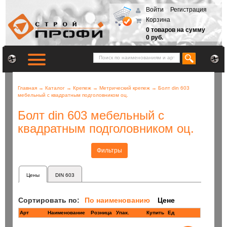
Войти
Регистрация
Корзина
0 товаров на сумму
0 руб.
Главная
→
Каталог
→
Крепеж
→
Метрический крепеж
→
Болт din 603
мебельный с квадратным подголовником оц.
Болт din 603 мебельный с
квадратным подголовником оц.
Фильтры
Цены
DIN 603
Сортировать по:
По наименованию
Цене
Арт
Наименование
Розница
Купить
Ед