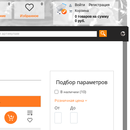
0
0
Войти
Регистрация
Корзина
ние
Избранное
0 товаров на сумму
0 руб.
Подбор параметров
В наличии (
10
)
Розничная цена
д
От
До
т