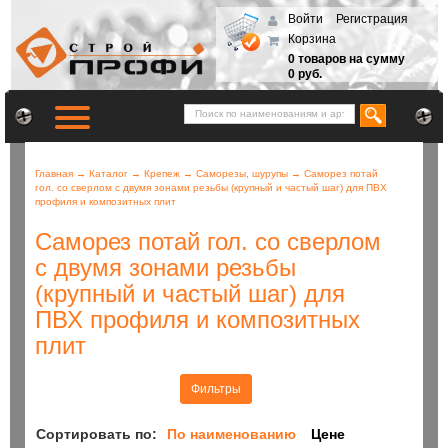
Войти
Регистрация
Корзина
0 товаров на сумму
0 руб.
Главная
→
Каталог
→
Крепеж
→
Саморезы, шурупы
→
Саморез потай
гол. со сверлом с двумя зонами резьбы (крупный и частый шаг) для ПВХ
профиля и композитных плит
Саморез потай гол. со сверлом
с двумя зонами резьбы
(крупный и частый шаг) для
ПВХ профиля и композитных
плит
Фильтры
Сортировать по:
По наименованию
Цене