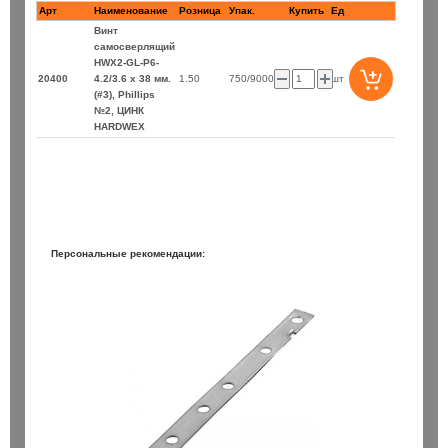
Арт
Наименование
Розница
Купить
Ед
Винт
самосверлящий
HWX2-GL-P6-
20400
4.2/3.6 х 38 мм.
1.50
750/9000
шт
(#3), Phillips
№2, ЦИНК
HARDWEX
S+ 8х 50/110 / Bionic Pro Heller
Бур SDS+ 8х200/260 / Bi
Персональные рекомендации:
150 ₽
шт
В корзину