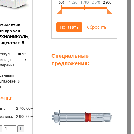
660
1 220
1 780
2 340
2 900
нтисептик
ля кровли
ЕХНОНИКОЛЬ,
онцентрат, 5
тикул
10692
Специальные
диницы
шт
предложения:
змерения
 наличии
упаковке: 0
АСПРОДАЖА
РАСПРОДАЖА
РА
т
ены:
пт:
2 700.00 ₽
озница:
2 900.00 ₽