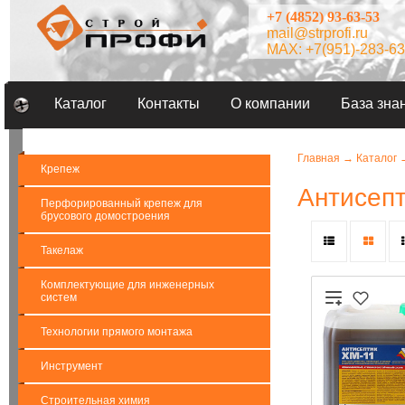
+7 (4852) 93-63-53
mail@strprofi.ru
MAX: +7(951)-283-63
Каталог
Контакты
О компании
База зна
Главная
→
Каталог
Крепеж
Антисеп
Перфорированный крепеж для
брусового домостроения
Такелаж
Комплектующие для инженерных
систем
Технологии прямого монтажа
Инструмент
Строительная химия