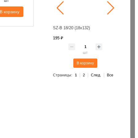
шт
В корзину
SZ-B 18/20 (18х132)
Бур SDS+ 6
Пена монт. проф. 70л/ 875мл/1001гр. лето Penosil Gunfoam 195
195 ₽
380 ₽
шт
шт
В корзину
В корзину
Страницы:
1
2
След.
Все