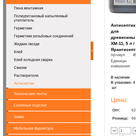
Пена монтажная
Полиуретановый напыляемый
утеплитель
Антисептик
Герметики
для
Герметики резьбовых соединений
древесины
ХМ-11, 5 л /
Жидкие гвозди
Ярантисепт
Клей
Артикул
4
Клей холодная сварка
Единицы
измерения
Смазки
Растворители
В наличии
В упаковке: 4
Антисептик
шт
Технические ленты
Цены:
Скобяные изделия
Опт:
62
Замки
Розница:
66
Мебельная фурнитура