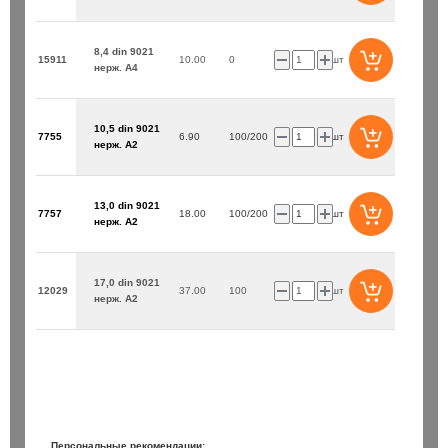
8,4 din 9021
15911
10.00
0
шт
нерж. А4
10,5 din 9021
7755
6.90
100/200
шт
нерж. А2
/110 / Bionic Pro Heller
Бур SDS+ 8х200/260 / Bionic Pro
150 ₽
13,0 din 9021
7757
18.00
100/200
шт
нерж. А2
шт
шт
В корзину
В корзин
17,0 din 9021
12029
37.00
100
шт
нерж. А2
Персональные рекомендации: