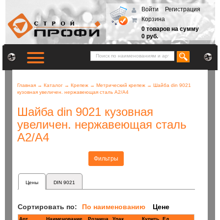
Войти
Регистрация
Корзина
0 товаров на сумму
0 руб.
Главная
→
Каталог
→
Крепеж
→
Метрический крепеж
→
Шайба din 9021
кузовная увеличен. нержавеющая сталь А2/А4
Шайба din 9021 кузовная
увеличен. нержавеющая сталь
А2/А4
Фильтры
Цены
DIN 9021
Сортировать по:
По наименованию
Цене
Арт
Наименование
Розница
Купить
Ед