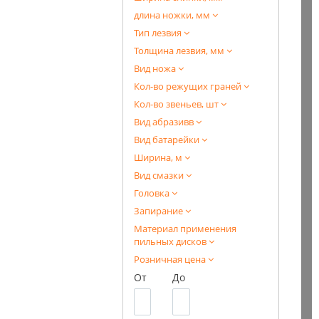
длина ножки, мм
Тип лезвия
Толщина лезвия, мм
Вид ножа
Кол-во режущих граней
Кол-во звеньев, шт
Вид абразивв
Вид батарейки
Ширина, м
Вид смазки
Головка
Запирание
Материал применения
пильных дисков
Розничная цена
От
До