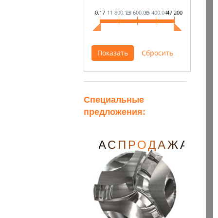
0.17
11 800.13
23 600.09
35 400.04
47 200
Специальные
предложения:
АСПРОДАЖА
РАСПРОДАЖА
РА