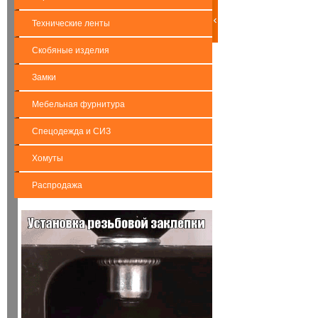
Технические ленты
Скобяные изделия
Замки
Мебельная фурнитура
Спецодежда и СИЗ
Хомуты
Распродажа