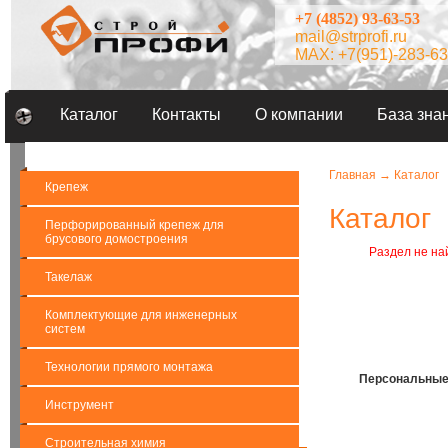
+7 (4852) 93-63-53
mail@strprofi.ru
MAX: +7(951)-283-63
Каталог
Контакты
О компании
База зна
Главная
→
Каталог
Крепеж
Каталог
Перфорированный крепеж для
брусового домостроения
Раздел не на
Такелаж
Комплектующие для инженерных
систем
Технологии прямого монтажа
Персональные
Инструмент
Строительная химия