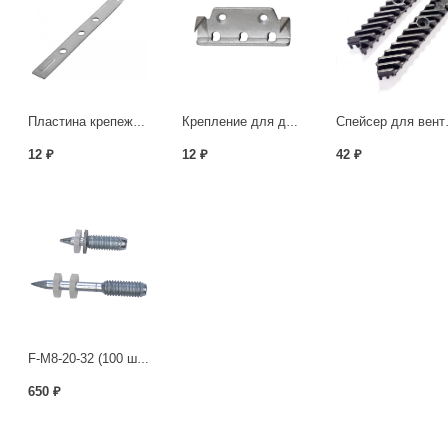
Пластина крепежная для планкена 190х15х2.0 мм
Крепление для доски торцевое толщина 2,0мм
Спейсер
12 ₽
12 ₽
42 ₽
F-M8-20-32 (100 шт./уп)
650 ₽