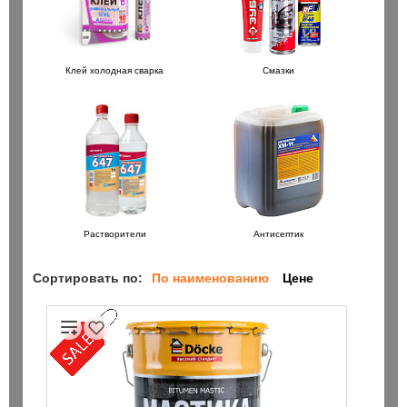
Клей холодная сварка
Смазки
Растворители
Антисептик
Сортировать по:
По наименованию
Цене
 универсальная проникающая 100мл /
Терка войлок Stayer
50 ₽
шт
шт
В корзин
В корзину