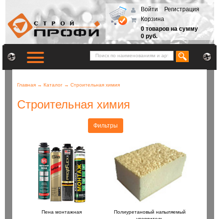
Войти
Регистрация
Корзина
0 товаров на сумму
0 руб.
Главная
→
Каталог
→
Строительная химия
Строительная химия
Фильтры
Пена монтажная
Полиуретановый напыляемый
утеплитель