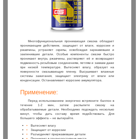
Многофункциональная проникающая смазка обладает
проникающим действием, защищает от влаги, коррозии и
ржавчины, устраняет скрипы, освобождая заржавевшие и
заклинившие детали. Особые компоненты смазки быстро
проникают внутрь ржавчины, растворяют её и возвращают
подвижность резьбовым соединениям, петлям и замкам даже
при низкой температуре. Вытесняет влагу, образует на
поверхности смазывающую пленку. Высушивает влажные
системы зажигания, защищает электрику от влаги или
конденсации. Останавливает коррозию аккумулятора.
Применение:
Перед использованием энергично встряхните баллон в
течение 1-2 мин, затем распылите смазку на
обрабатываемые детали. Необходимо подождать несколько
минут, чтобы дать составу время подействовать. Для
большего эффекта – не вытирайте.
Вытесняет влагу
Защищает от коррозии
Разъединяет приржавевшие детали
Проникает в труднодоступные места